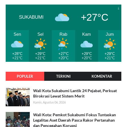
+27°C
SUKABUMI
Sen
Sel
Rab
Kam
Jum
+28°C
+29°C
+27°C
+29°C
+29°C
+21°C
+21°C
+20°C
+20°C
+21°C
POPULER
TERKINI
KOMENTAR
Wali Kota Sukabumi Lantik 24 Pejabat, Perkuat
Birokrasi Lewat Sistem Merit
Kamis, Agustus 06, 2026
Wali Kota: Pemkot Sukabumi Fokus Tuntaskan
Legalitas Aset Daerah Pasca Rakor Pertanahan
dan Pencegahan Korupsi