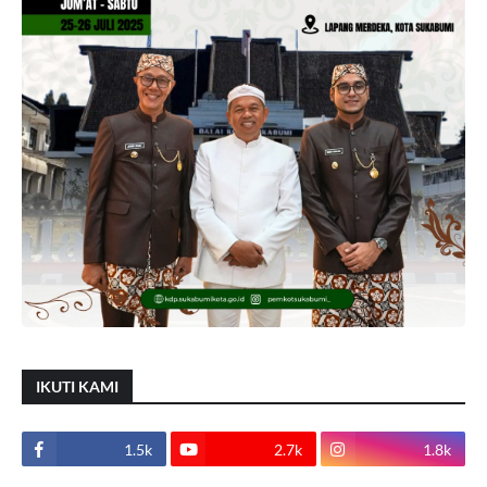
IKUTI KAMI
1.5k
2.7k
1.8k