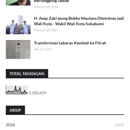
Bertanggung Jawab
Februari 09, 2026
H. Ayep Zaki jeung Bobby Maulana Diistrénan jadi
Wali Kota - Wakil Wali Kota Sukabumi
Februari 20, 2025
Transformasi Lebaran Kembali ke Fitrah
Mei 14, 2022
TOTAL TAYANGAN
3,300,609
ARSIP
2026
(509)