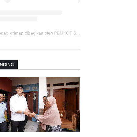
Sebuah kiriman dibagikan oleh PEMKOT SUKABUMI (@pemkotsukabumi_)
ENDING