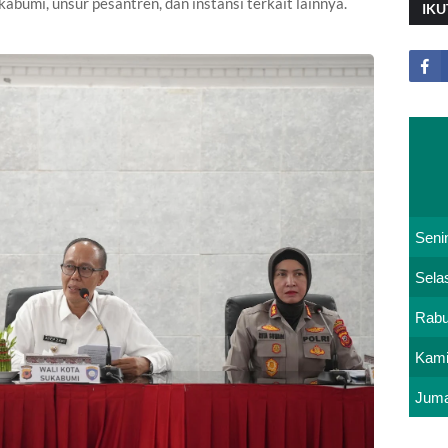
umi, unsur pesantren, dan instansi terkait lainnya.
IKU
Seni
Sela
Rab
Kam
Juma