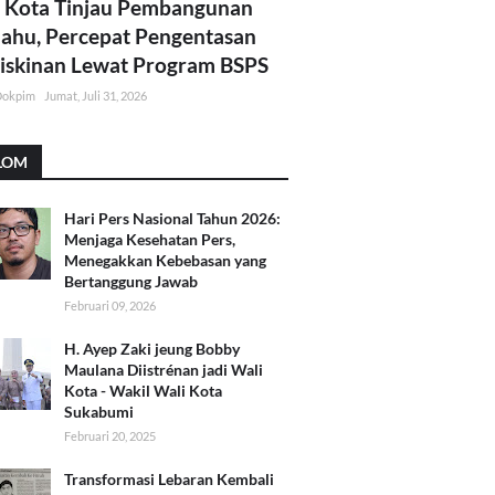
 Kota Tinjau Pembangunan
lahu, Percepat Pengentasan
skinan Lewat Program BSPS
Dokpim
Jumat, Juli 31, 2026
LOM
Hari Pers Nasional Tahun 2026:
Menjaga Kesehatan Pers,
Menegakkan Kebebasan yang
Bertanggung Jawab
Februari 09, 2026
H. Ayep Zaki jeung Bobby
Maulana Diistrénan jadi Wali
Kota - Wakil Wali Kota
Sukabumi
Februari 20, 2025
Transformasi Lebaran Kembali