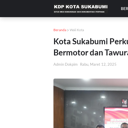
BE
Beranda
Wali Kota
Kota Sukabumi Perku
Bermotor dan Tawura
Admin Dokpim
Rabu, Maret 12, 2025