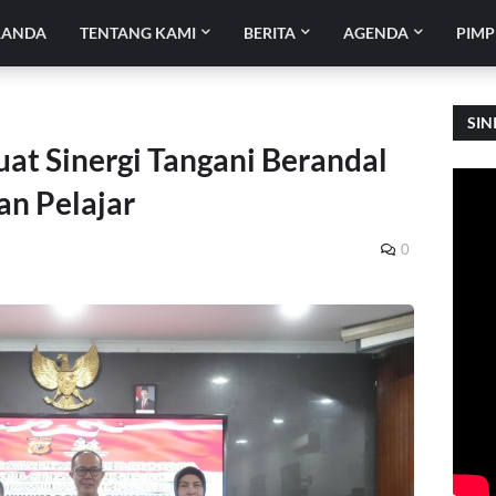
RANDA
TENTANG KAMI
BERITA
AGENDA
PIMP
SIN
at Sinergi Tangani Berandal
n Pelajar
0