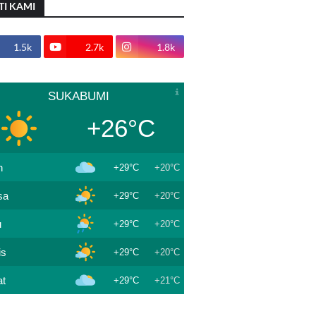
TI KAMI
1.5k
2.7k
1.8k
SUKABUMI
+26°C
n
+29°C
+20°C
sa
+29°C
+20°C
u
+29°C
+20°C
is
+29°C
+20°C
t
+29°C
+21°C