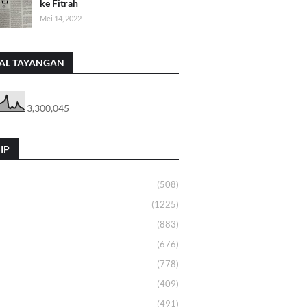
ke Fitrah
Mei 14, 2022
AL TAYANGAN
3,300,045
IP
(508)
(1225)
(883)
(676)
(778)
(409)
(491)