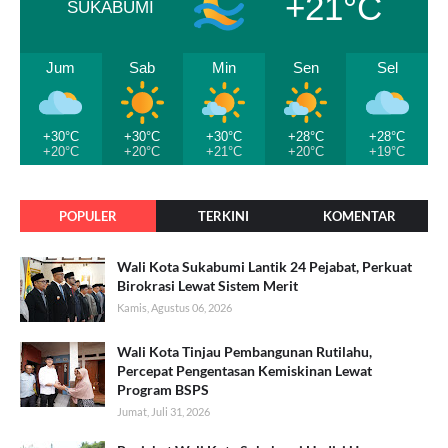
+21°C
SUKABUMI
Jum
Sab
Min
Sen
Sel
+30°C
+30°C
+30°C
+28°C
+28°C
+20°C
+20°C
+21°C
+20°C
+19°C
POPULER
TERKINI
KOMENTAR
Wali Kota Sukabumi Lantik 24 Pejabat, Perkuat
Birokrasi Lewat Sistem Merit
Kamis, Agustus 06, 2026
Wali Kota Tinjau Pembangunan Rutilahu,
Percepat Pengentasan Kemiskinan Lewat
Program BSPS
Jumat, Juli 31, 2026