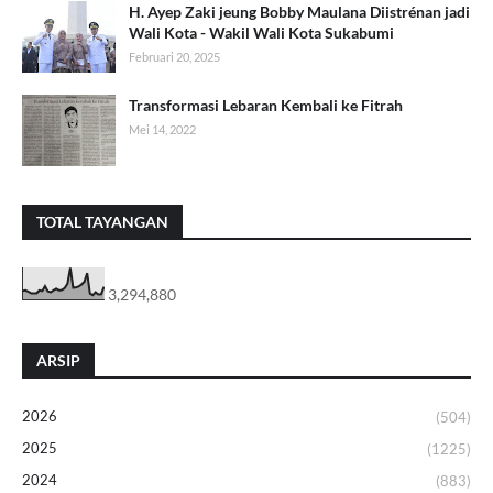
H. Ayep Zaki jeung Bobby Maulana Diistrénan jadi
Wali Kota - Wakil Wali Kota Sukabumi
Februari 20, 2025
Transformasi Lebaran Kembali ke Fitrah
Mei 14, 2022
TOTAL TAYANGAN
3,294,880
ARSIP
2026
(504)
2025
(1225)
2024
(883)