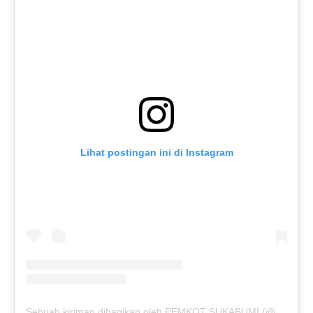
Lihat postingan ini di Instagram
Sebuah kiriman dibagikan oleh PEMKOT SUKABUMI (@pemkotsukabumi_)