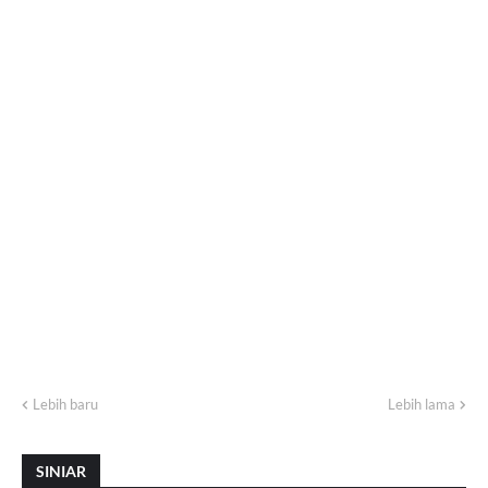
Lebih baru
Lebih lama
SINIAR