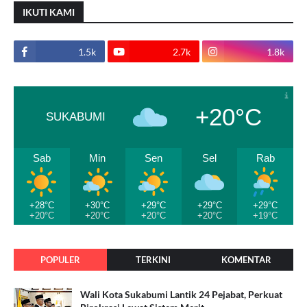
IKUTI KAMI
1.5k
2.7k
1.8k
+20°C
SUKABUMI
Sab
Min
Sen
Sel
Rab
+28°C
+30°C
+29°C
+29°C
+29°C
+20°C
+20°C
+20°C
+20°C
+19°C
POPULER
TERKINI
KOMENTAR
Wali Kota Sukabumi Lantik 24 Pejabat, Perkuat