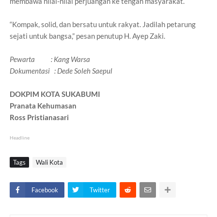
membawa nilai-nilai perjuangan ke tengah masyarakat.
“Kompak, solid, dan bersatu untuk rakyat. Jadilah petarung
sejati untuk bangsa,” pesan penutup H. Ayep Zaki.
Pewarta : Kang Warsa
Dokumentasi : Dede Soleh Saepul
DOKPIM KOTA SUKABUMI
Pranata Kehumasan
Ross Pristianasari
Headline
Tags
Wali Kota
Facebook
Twitter