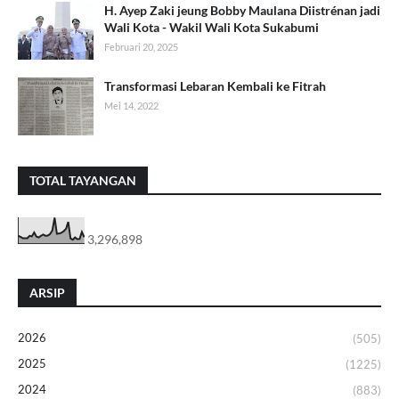
H. Ayep Zaki jeung Bobby Maulana Diistrénan jadi
Wali Kota - Wakil Wali Kota Sukabumi
Februari 20, 2025
Transformasi Lebaran Kembali ke Fitrah
Mei 14, 2022
TOTAL TAYANGAN
3,296,898
ARSIP
2026
(505)
2025
(1225)
2024
(883)