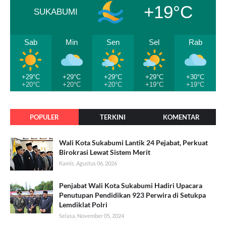
+19°C
SUKABUMI
Sab
Min
Sen
Sel
Rab
+29°C
+29°C
+29°C
+29°C
+30°C
+20°C
+20°C
+20°C
+19°C
+19°C
POPULER
TERKINI
KOMENTAR
Wali Kota Sukabumi Lantik 24 Pejabat, Perkuat
Birokrasi Lewat Sistem Merit
Kamis, Agustus 06, 2026
Penjabat Wali Kota Sukabumi Hadiri Upacara
Penutupan Pendidikan 923 Perwira di Setukpa
Lemdiklat Polri
Selasa, November 05, 2024