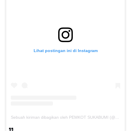
Lihat postingan ini di Instagram
Sebuah kiriman dibagikan oleh PEMKOT SUKABUMI (@pemkotsukabumi_)