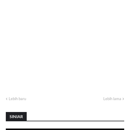
Lebih baru
Lebih lama
SINIAR