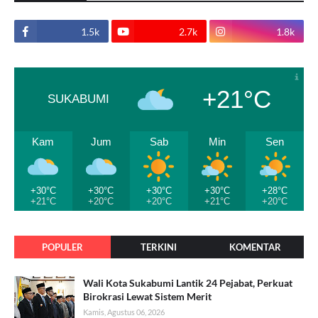
1.5k
2.7k
1.8k
+21°C
SUKABUMI
Kam
Jum
Sab
Min
Sen
+30°C
+30°C
+30°C
+30°C
+28°C
+21°C
+20°C
+20°C
+21°C
+20°C
POPULER
TERKINI
KOMENTAR
Wali Kota Sukabumi Lantik 24 Pejabat, Perkuat
Birokrasi Lewat Sistem Merit
Kamis, Agustus 06, 2026