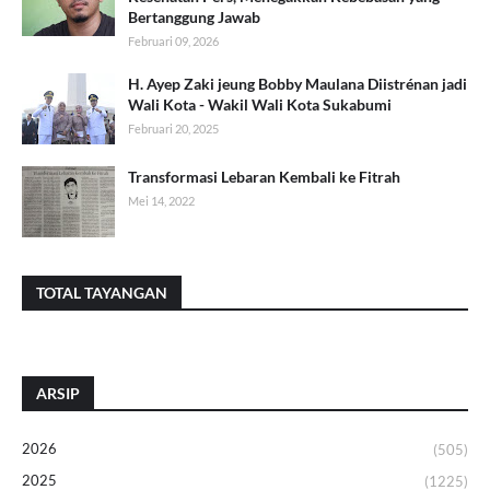
Bertanggung Jawab
Februari 09, 2026
H. Ayep Zaki jeung Bobby Maulana Diistrénan jadi
Wali Kota - Wakil Wali Kota Sukabumi
Februari 20, 2025
Transformasi Lebaran Kembali ke Fitrah
Mei 14, 2022
TOTAL TAYANGAN
ARSIP
2026
(505)
2025
(1225)