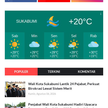
+20°C
SUKABUMI
Sab
Min
Sen
Sel
Rab
+29°C
+29°C
+29°C
+29°C
+30°C
+20°C
+20°C
+20°C
+19°C
+19°C
POPULER
TERKINI
KOMENTAR
Wali Kota Sukabumi Lantik 24 Pejabat, Perkuat
Birokrasi Lewat Sistem Merit
Kamis, Agustus 06, 2026
Penjabat Wali Kota Sukabumi Hadiri Upacara