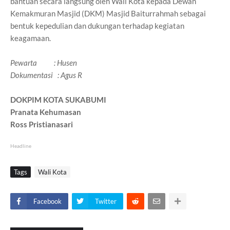
bantuan secara langsung oleh Wali Kota kepada Dewan
Kemakmuran Masjid (DKM) Masjid Baiturrahmah sebagai
bentuk kepedulian dan dukungan terhadap kegiatan
keagamaan.
Pewarta : Husen
Dokumentasi : Agus R
DOKPIM KOTA SUKABUMI
Pranata Kehumasan
Ross Pristianasari
Headline
Tags
Wali Kota
Facebook
Twitter