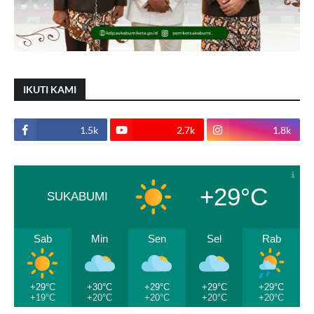
IKUTI KAMI
1.5k
2.7k
1.8k
+29°C
SUKABUMI
Sab
Min
Sen
Sel
Rab
+29°C
+30°C
+29°C
+29°C
+29°C
+19°C
+20°C
+20°C
+20°C
+20°C