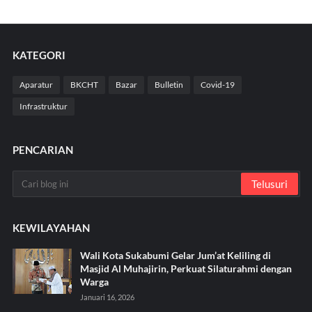
KATEGORI
Aparatur
BKCHT
Bazar
Bulletin
Covid-19
Infrastruktur
PENCARIAN
KEWILAYAHAN
Wali Kota Sukabumi Gelar Jum’at Keliling di
Masjid Al Muhajirin, Perkuat Silaturahmi dengan
Warga
Januari 16, 2026