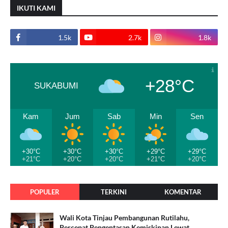
IKUTI KAMI
1.5k
2.7k
1.8k
+28°C
SUKABUMI
Kam
Jum
Sab
Min
Sen
+30°C
+30°C
+30°C
+29°C
+29°C
+21°C
+20°C
+20°C
+21°C
+20°C
POPULER
TERKINI
KOMENTAR
Wali Kota Tinjau Pembangunan Rutilahu,
Percepat Pengentasan Kemiskinan Lewat