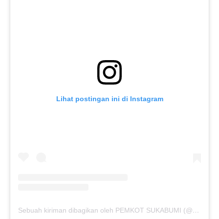
Lihat postingan ini di Instagram
Sebuah kiriman dibagikan oleh PEMKOT SUKABUMI (@pemkotsukabumi_)