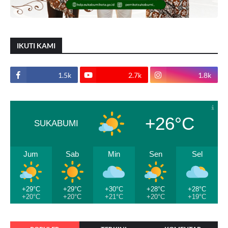
IKUTI KAMI
1.5k
2.7k
1.8k
+26°C
SUKABUMI
Jum
Sab
Min
Sen
Sel
+29°C
+29°C
+30°C
+28°C
+28°C
+20°C
+20°C
+21°C
+20°C
+19°C