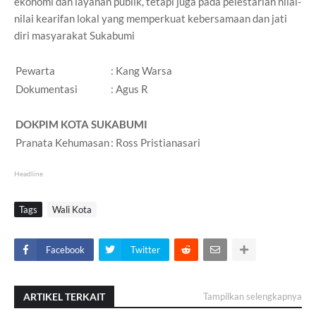
ekonomi dan layanan publik, tetapi juga pada pelestarian nilai-
nilai kearifan lokal yang memperkuat kebersamaan dan jati
diri masyarakat Sukabumi
Pewarta
: Kang Warsa
Dokumentasi
: Agus R
DOKPIM KOTA SUKABUMI
Pranata Kehumasan
: Ross Pristianasari
Headline
Tags
Wali Kota
Facebook
Twitter
ARTIKEL TERKAIT
Tampilkan selengkapnya