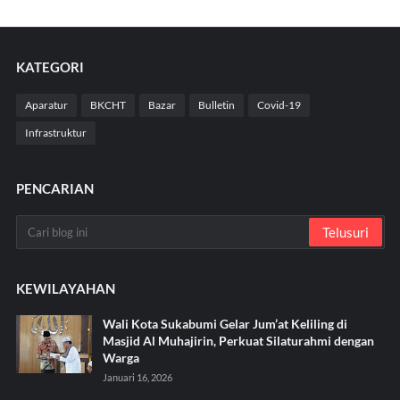
KATEGORI
Aparatur
BKCHT
Bazar
Bulletin
Covid-19
Infrastruktur
PENCARIAN
KEWILAYAHAN
Wali Kota Sukabumi Gelar Jum’at Keliling di
Masjid Al Muhajirin, Perkuat Silaturahmi dengan
Warga
Januari 16, 2026