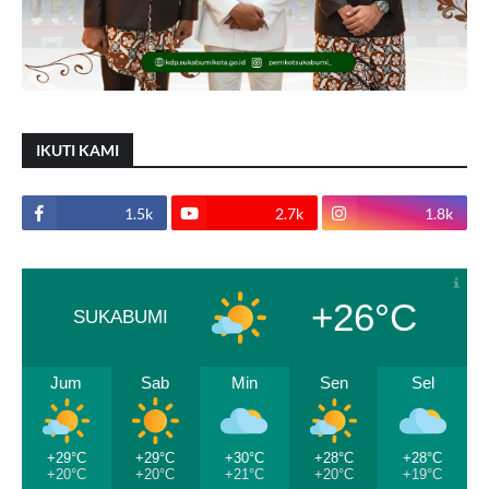
IKUTI KAMI
1.5k
2.7k
1.8k
+26°C
SUKABUMI
Jum
Sab
Min
Sen
Sel
+29°C
+29°C
+30°C
+28°C
+28°C
+20°C
+20°C
+21°C
+20°C
+19°C