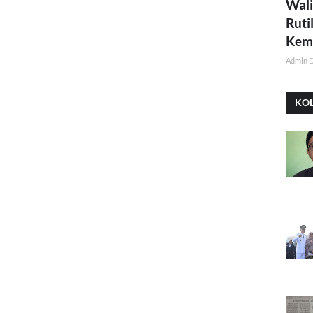
Wali
Ruti
Kemi
Admin 
KO