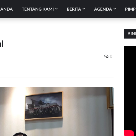
RANDA
TENTANG KAMI
BERITA
AGENDA
PIMP
SIN
ni
0