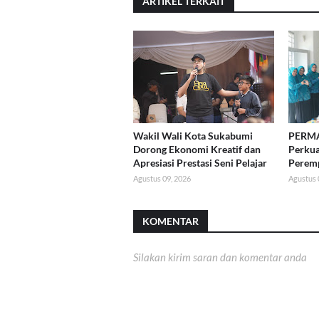
ARTIKEL TERKAIT
Wakil Wali Kota Sukabumi
PERMA
Dorong Ekonomi Kreatif dan
Perkua
Apresiasi Prestasi Seni Pelajar
Perem
Agustus 09, 2026
Agustus 
KOMENTAR
Silakan kirim saran dan komentar anda