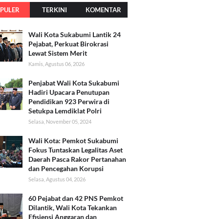
PULER
TERKINI
KOMENTAR
Wali Kota Sukabumi Lantik 24
Pejabat, Perkuat Birokrasi
Lewat Sistem Merit
Kamis, Agustus 06, 2026
Penjabat Wali Kota Sukabumi
Hadiri Upacara Penutupan
Pendidikan 923 Perwira di
Setukpa Lemdiklat Polri
Selasa, November 05, 2024
Wali Kota: Pemkot Sukabumi
Fokus Tuntaskan Legalitas Aset
Daerah Pasca Rakor Pertanahan
dan Pencegahan Korupsi
Selasa, Agustus 04, 2026
60 Pejabat dan 42 PNS Pemkot
Dilantik, Wali Kota Tekankan
Efisiensi Anggaran dan