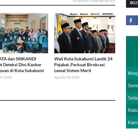
Tampilkan selengkapnya
IKU
TA dan SRIKANDI
Wali Kota Sukabumi Lantik 24
t Deteksi Dini Kanker
Pejabat, Perkuat Birokrasi
puan di Kota Sukabumi
Lewat Sistem Merit
Ming
07, 2026
Agustus 06, 2026
Seni
Sela
Rab
Kam