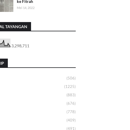
ke Fitrah
Mei 14, 2022
AL TAYANGAN
3,298,711
IP
(506)
(1225)
(883)
(676)
(778)
(409)
(491)