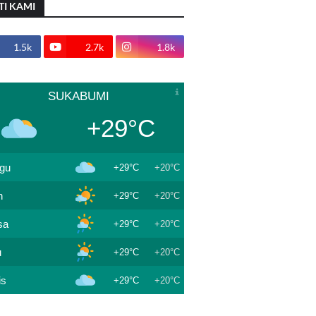
TI KAMI
1.5k
2.7k
1.8k
SUKABUMI
+29°C
gu
+29°C
+20°C
n
+29°C
+20°C
sa
+29°C
+20°C
u
+29°C
+20°C
is
+29°C
+20°C