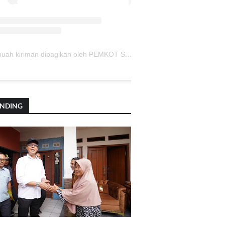
Sebuah kiriman dibagikan oleh PEMKOT SUKABUMI (@pemkotsukabumi_)
ENDING