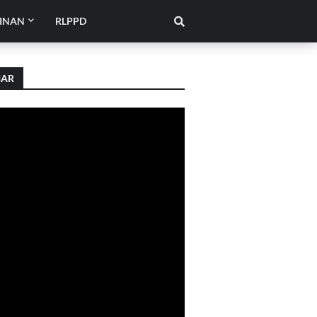
INAN
RLPPD
IAR