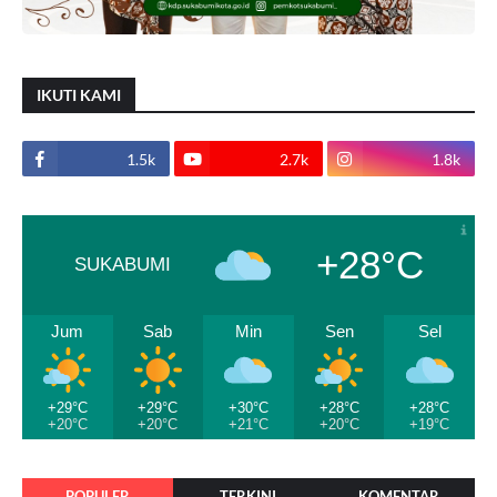
IKUTI KAMI
1.5k
2.7k
1.8k
+28°C
SUKABUMI
Jum
Sab
Min
Sen
Sel
+29°C
+29°C
+30°C
+28°C
+28°C
+20°C
+20°C
+21°C
+20°C
+19°C
POPULER
TERKINI
KOMENTAR