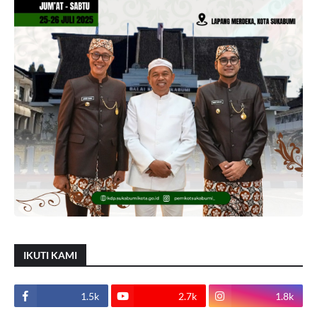
IKUTI KAMI
1.5k
2.7k
1.8k