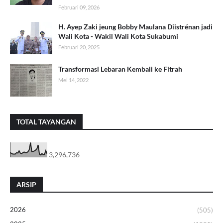
Februari 09, 2026
H. Ayep Zaki jeung Bobby Maulana Diistrénan jadi
Wali Kota - Wakil Wali Kota Sukabumi
Februari 20, 2025
Transformasi Lebaran Kembali ke Fitrah
Mei 14, 2022
TOTAL TAYANGAN
3,296,736
ARSIP
2026
(505)