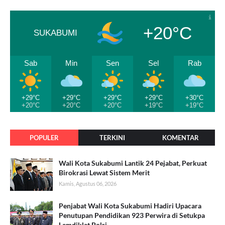
+20°C
SUKABUMI
Sab
Min
Sen
Sel
Rab
+29°C
+29°C
+29°C
+29°C
+30°C
+20°C
+20°C
+20°C
+19°C
+19°C
POPULER
TERKINI
KOMENTAR
Wali Kota Sukabumi Lantik 24 Pejabat, Perkuat
Birokrasi Lewat Sistem Merit
Kamis, Agustus 06, 2026
Penjabat Wali Kota Sukabumi Hadiri Upacara
Penutupan Pendidikan 923 Perwira di Setukpa
Lemdiklat Polri