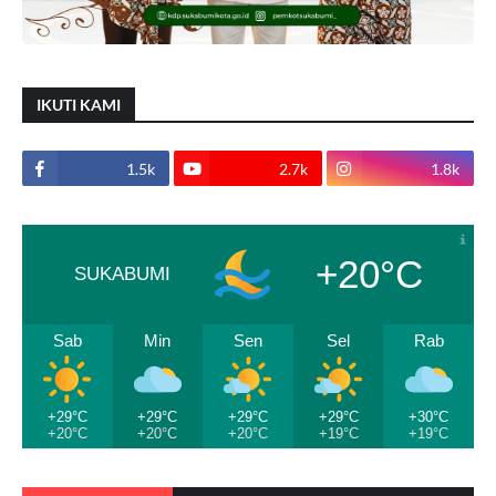
IKUTI KAMI
1.5k
2.7k
1.8k
+20°C
SUKABUMI
Sab
Min
Sen
Sel
Rab
+29°C
+29°C
+29°C
+29°C
+30°C
+20°C
+20°C
+20°C
+19°C
+19°C