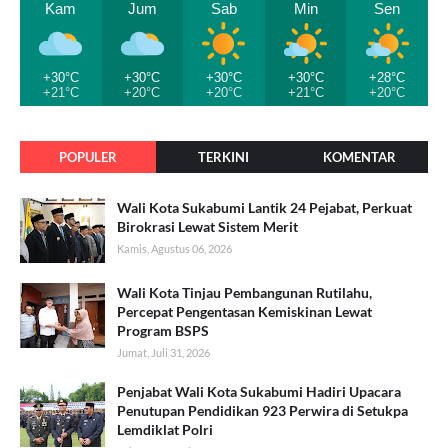
Kam
Jum
Sab
Min
Sen
+30°C
+30°C
+30°C
+30°C
+28°C
+21°C
+20°C
+20°C
+21°C
+20°C
POPULER
TERKINI
KOMENTAR
Wali Kota Sukabumi Lantik 24 Pejabat, Perkuat
Birokrasi Lewat Sistem Merit
Kamis, Agustus 06, 2026
Wali Kota Tinjau Pembangunan Rutilahu,
Percepat Pengentasan Kemiskinan Lewat
Program BSPS
Jumat, Juli 31, 2026
Penjabat Wali Kota Sukabumi Hadiri Upacara
Penutupan Pendidikan 923 Perwira di Setukpa
Lemdiklat Polri