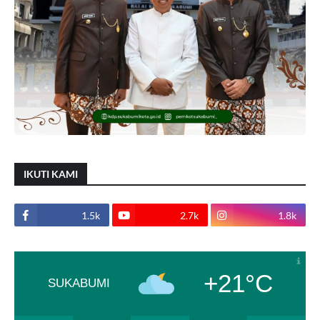
IKUTI KAMI
1.5k
2.7k
1.8k
+21°C
SUKABUMI