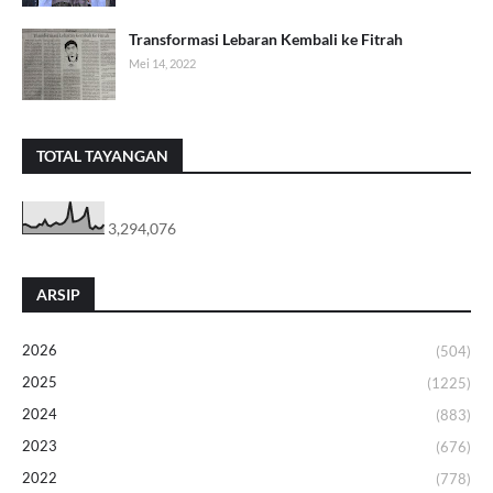
Transformasi Lebaran Kembali ke Fitrah
Mei 14, 2022
TOTAL TAYANGAN
3,294,076
ARSIP
2026
(504)
2025
(1225)
2024
(883)
2023
(676)
2022
(778)