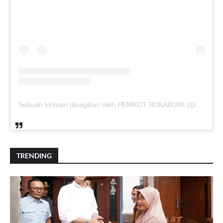
Sebuah kiriman dibagikan oleh PEMKOT SUKABUMI (@pemkotsukabumi_)
TRENDING