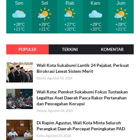
Sen
Sel
Rab
Kam
Jum
+28°C
+29°C
+27°C
+29°C
+29°C
+21°C
+21°C
+20°C
+20°C
+21°C
POPULER
TERKINI
KOMENTAR
Wali Kota Sukabumi Lantik 24 Pejabat, Perkuat
Birokrasi Lewat Sistem Merit
Kamis, Agustus 06, 2026
Wali Kota: Pemkot Sukabumi Fokus Tuntaskan
Legalitas Aset Daerah Pasca Rakor Pertanahan
dan Pencegahan Korupsi
Selasa, Agustus 04, 2026
Di Rapim Agustus, Wali Kota Minta Seluruh
Perangkat Daerah Percepat Peningkatan PAD
Rabu, Agustus 05, 2026