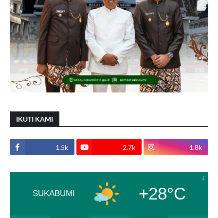
IKUTI KAMI
1.5k
2.7k
1.8k
+28°C
SUKABUMI