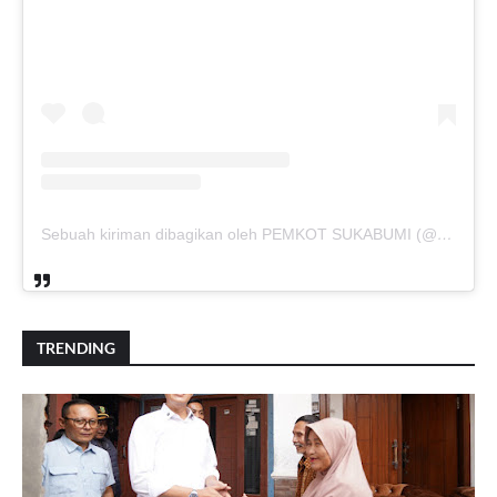
Sebuah kiriman dibagikan oleh PEMKOT SUKABUMI (@pemkotsukabumi_)
TRENDING