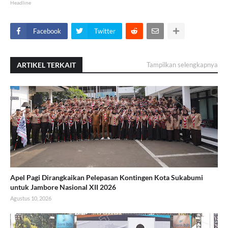
Headline
Facebook
Twitter
ARTIKEL TERKAIT
Tampilkan selengkapnya
Apel Pagi Dirangkaikan Pelepasan Kontingen Kota Sukabumi
untuk Jambore Nasional XII 2026
Agustus 10, 2026