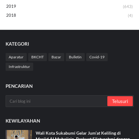
2019
(643)
2018
(4)
KATEGORI
Aparatur
BKCHT
Bazar
Bulletin
Covid-19
Infrastruktur
PENCARIAN
KEWILAYAHAN
Wali Kota Sukabumi Gelar Jum’at Keliling di
Masjid Al Muhajirin, Perkuat Silaturahmi dengan