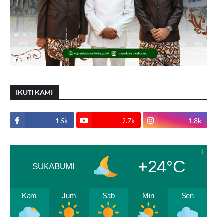
IKUTI KAMI
1.5k
2.7k
1.8k
+24°C
SUKABUMI
Kam
Jum
Sab
Min
Sen