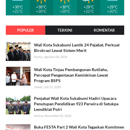
+30°C
+30°C
+30°C
+29°C
+29°C
+21°C
+20°C
+20°C
+21°C
+20°C
POPULER
TERKINI
KOMENTAR
Wali Kota Sukabumi Lantik 24 Pejabat, Perkuat
Birokrasi Lewat Sistem Merit
Kamis, Agustus 06, 2026
Wali Kota Tinjau Pembangunan Rutilahu,
Percepat Pengentasan Kemiskinan Lewat
Program BSPS
Jumat, Juli 31, 2026
Penjabat Wali Kota Sukabumi Hadiri Upacara
Penutupan Pendidikan 923 Perwira di Setukpa
Lemdiklat Polri
Selasa, November 05, 2024
Buka FESTA Part 2 Wali Kota Tegaskan Komitmen