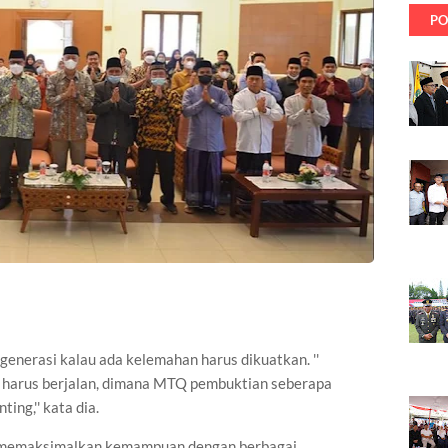
PO
enerasi kalau ada kelemahan harus dikuatkan. ''
 harus berjalan, dimana MTQ pembuktian seberapa
ing,'' kata dia.
ka memaksimalkan kemampuan dengan berbagai