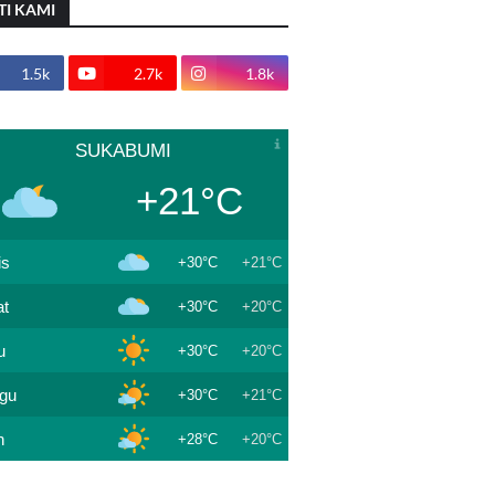
TI KAMI
1.5k
2.7k
1.8k
SUKABUMI
+21°C
is
+30°C
+21°C
t
+30°C
+20°C
u
+30°C
+20°C
gu
+30°C
+21°C
n
+28°C
+20°C