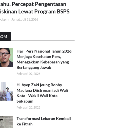
lahu, Percepat Pengentasan
skinan Lewat Program BSPS
Dokpim
Jumat, Juli 31, 2026
LOM
Hari Pers Nasional Tahun 2026:
Menjaga Kesehatan Pers,
Menegakkan Kebebasan yang
Bertanggung Jawab
Februari 09, 2026
H. Ayep Zaki jeung Bobby
Maulana Diistrénan jadi Wali
Kota - Wakil Wali Kota
Sukabumi
Februari 20, 2025
Transformasi Lebaran Kembali
ke Fitrah