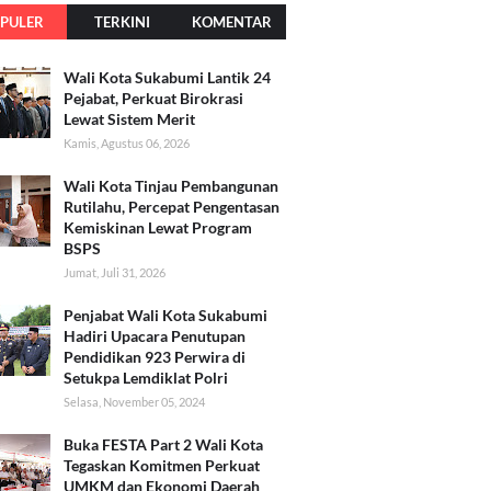
PULER
TERKINI
KOMENTAR
Wali Kota Sukabumi Lantik 24
Pejabat, Perkuat Birokrasi
Lewat Sistem Merit
Kamis, Agustus 06, 2026
Wali Kota Tinjau Pembangunan
Rutilahu, Percepat Pengentasan
Kemiskinan Lewat Program
BSPS
Jumat, Juli 31, 2026
Penjabat Wali Kota Sukabumi
Hadiri Upacara Penutupan
Pendidikan 923 Perwira di
Setukpa Lemdiklat Polri
Selasa, November 05, 2024
Buka FESTA Part 2 Wali Kota
Tegaskan Komitmen Perkuat
UMKM dan Ekonomi Daerah