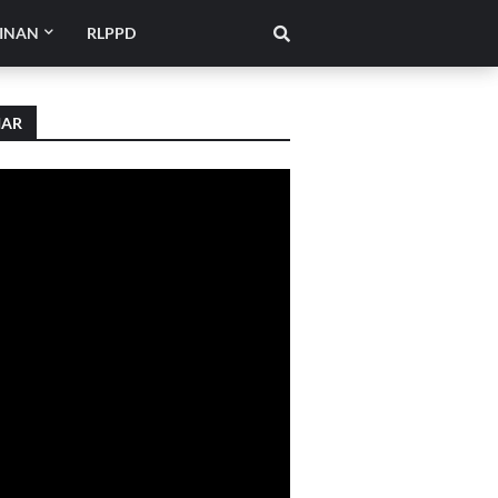
INAN
RLPPD
IAR