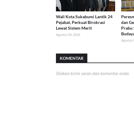
Wali Kota Sukabumi Lantik 24
Peres
Pejabat, Perkuat Birokrasi
dan G
Lewat Sistem Merit
Prabu 
Buday
Agustus 06, 2026
Agustus 
KOMENTAR
Silakan kirim saran dan komentar anda