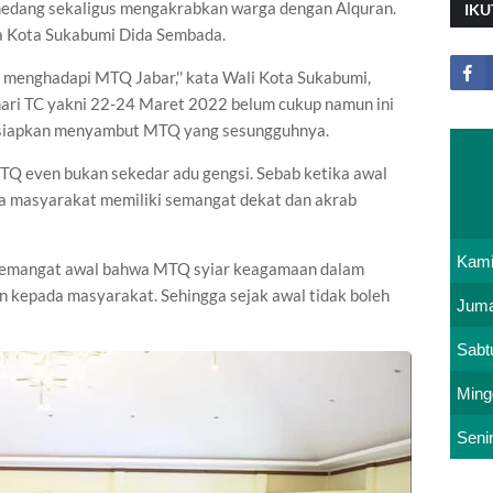
edang sekaligus mengakrabkan warga dengan Alquran.
IKU
da Kota Sukabumi Dida Sembada.
 menghadapi MTQ Jabar,'' kata Wali Kota Sukabumi,
hari TC yakni 22-24 Maret 2022 belum cukup namun ini
rsiapkan menyambut MTQ yang sesungguhnya.
 even bukan sekedar adu gengsi. Sebab ketika awal
a masyarakat memiliki semangat dekat dan akrab
Kam
i semangat awal bahwa MTQ syiar keagamaan dalam
 kepada masyarakat. Sehingga sejak awal tidak boleh
Juma
Sabt
Ming
Seni