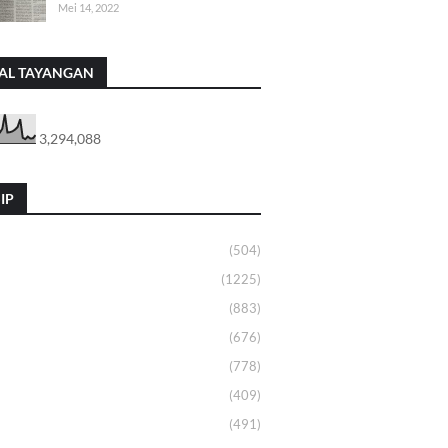
Mei 14, 2022
AL TAYANGAN
3,294,088
IP
(504)
(1225)
(883)
(676)
(778)
(409)
(491)