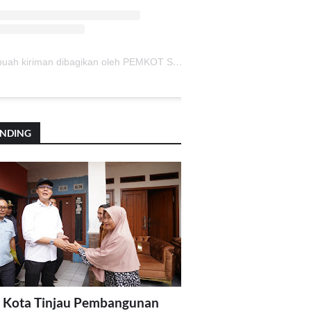
Sebuah kiriman dibagikan oleh PEMKOT SUKABUMI (@pemkotsukabumi_)
ENDING
 Kota Tinjau Pembangunan