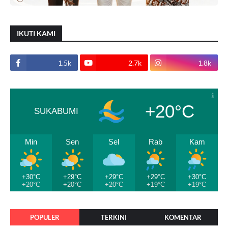
IKUTI KAMI
1.5k
2.7k
1.8k
+20°C
SUKABUMI
Min
Sen
Sel
Rab
Kam
+30°C
+29°C
+29°C
+29°C
+30°C
+20°C
+20°C
+20°C
+19°C
+19°C
POPULER
TERKINI
KOMENTAR