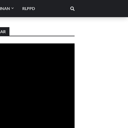
INAN
RLPPD
IAR