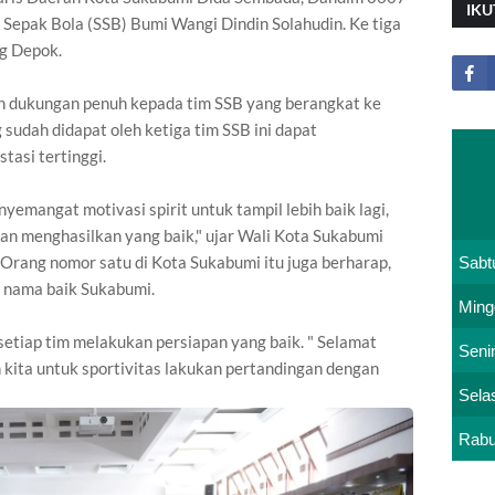
IKU
h Sepak Bola (SSB) Bumi Wangi Dindin Solahudin. Ke tiga
ng Depok.
 dukungan penuh kepada tim SSB yang berangkat ke
 sudah didapat oleh ketiga tim SSB ini dapat
tasi tertinggi.
yemangat motivasi spirit untuk tampil lebih baik lagi,
kan menghasilkan yang baik," ujar Wali Kota Sukabumi
rang nomor satu di Kota Sukabumi itu juga berharap,
Sabt
 nama baik Sukabumi.
Ming
setiap tim melakukan persiapan yang baik. " Selamat
Seni
 kita untuk sportivitas lakukan pertandingan dengan
Sela
Rab