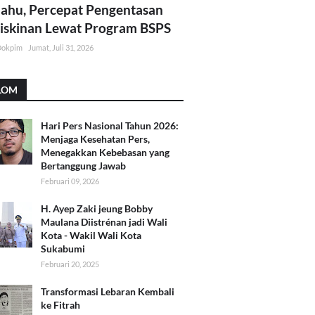
lahu, Percepat Pengentasan
skinan Lewat Program BSPS
Dokpim
Jumat, Juli 31, 2026
LOM
Hari Pers Nasional Tahun 2026:
Menjaga Kesehatan Pers,
Menegakkan Kebebasan yang
Bertanggung Jawab
Februari 09, 2026
H. Ayep Zaki jeung Bobby
Maulana Diistrénan jadi Wali
Kota - Wakil Wali Kota
Sukabumi
Februari 20, 2025
Transformasi Lebaran Kembali
ke Fitrah