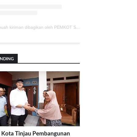
Sebuah kiriman dibagikan oleh PEMKOT SUKABUMI (@pemkotsukabumi_)
ENDING
 Kota Tinjau Pembangunan