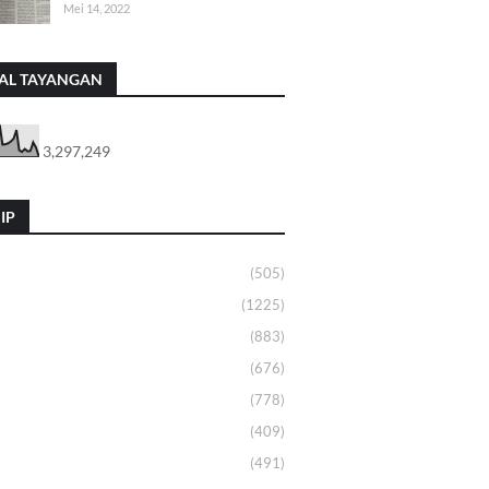
Mei 14, 2022
AL TAYANGAN
3,297,249
IP
(505)
(1225)
(883)
(676)
(778)
(409)
(491)