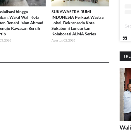
sialisasi hingga
SUKAWASTRA BUMI
iban, Wakil Wali Kota
INDONESIA Perkuat Wastra
ten Benahi Jalan Ahmad
Lokal, Dekranasda Kota
enuju Kawasan Bersih
Sukabumi Luncurkan
rtib
Kolaborasi ALMA Series
03, 2026
Agustus 02, 2026
TR
Wali