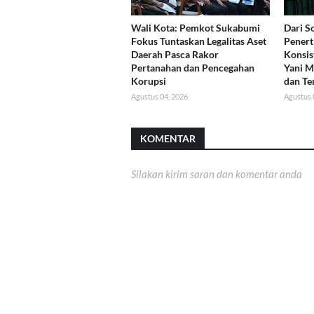
Wali Kota: Pemkot Sukabumi
Dari So
Fokus Tuntaskan Legalitas Aset
Penert
Daerah Pasca Rakor
Konsis
Pertanahan dan Pencegahan
Yani M
Korupsi
dan Te
Agustus 04, 2026
Agustus 
KOMENTAR
Silakan kirim saran dan komentar anda