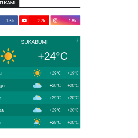
TI KAMI
1.5k
2.7k
1.8k
SUKABUMI
+24°C
u
+29°C
+19°C
gu
+30°C
+20°C
n
+29°C
+20°C
sa
+29°C
+20°C
u
+29°C
+20°C