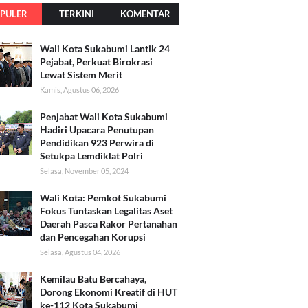
PULER
TERKINI
KOMENTAR
Wali Kota Sukabumi Lantik 24
Pejabat, Perkuat Birokrasi
Lewat Sistem Merit
Kamis, Agustus 06, 2026
Penjabat Wali Kota Sukabumi
Hadiri Upacara Penutupan
Pendidikan 923 Perwira di
Setukpa Lemdiklat Polri
Selasa, November 05, 2024
Wali Kota: Pemkot Sukabumi
Fokus Tuntaskan Legalitas Aset
Daerah Pasca Rakor Pertanahan
dan Pencegahan Korupsi
Selasa, Agustus 04, 2026
Kemilau Batu Bercahaya,
Dorong Ekonomi Kreatif di HUT
ke-112 Kota Sukabumi