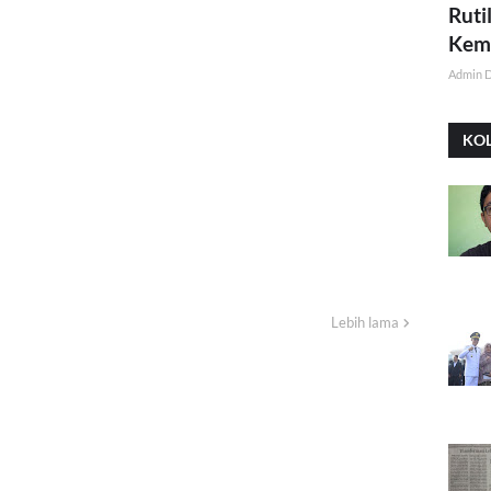
Ruti
Kemi
Admin 
KO
Lebih lama