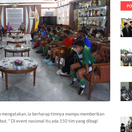
PO
n mengatakan, ia berharap timnya mampu memberikan
ut. '' Di event nasional itu ada 150 tim yang dibagi