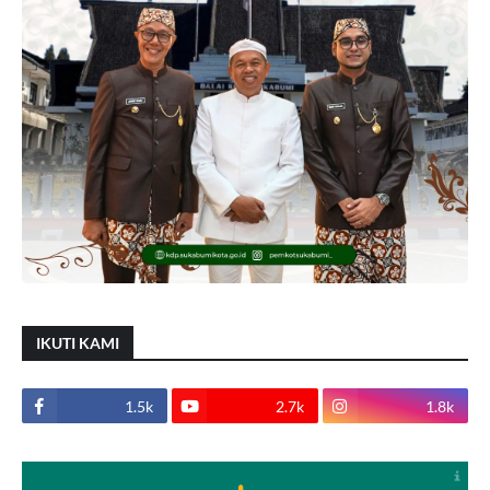
IKUTI KAMI
1.5k
2.7k
1.8k