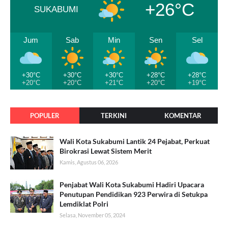
+26°C
SUKABUMI
Jum
Sab
Min
Sen
Sel
+30°C
+30°C
+30°C
+28°C
+28°C
+20°C
+20°C
+21°C
+20°C
+19°C
POPULER
TERKINI
KOMENTAR
Wali Kota Sukabumi Lantik 24 Pejabat, Perkuat
Birokrasi Lewat Sistem Merit
Kamis, Agustus 06, 2026
Penjabat Wali Kota Sukabumi Hadiri Upacara
Penutupan Pendidikan 923 Perwira di Setukpa
Lemdiklat Polri
Selasa, November 05, 2024