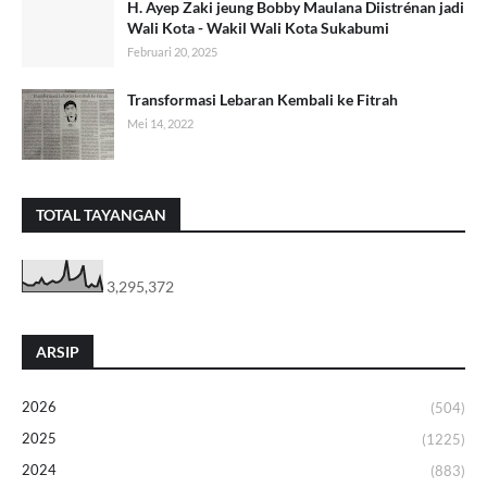
H. Ayep Zaki jeung Bobby Maulana Diistrénan jadi
Wali Kota - Wakil Wali Kota Sukabumi
Februari 20, 2025
Transformasi Lebaran Kembali ke Fitrah
Mei 14, 2022
TOTAL TAYANGAN
3,295,372
ARSIP
2026
(504)
2025
(1225)
2024
(883)