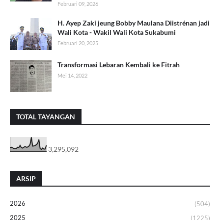
Februari 09, 2026
H. Ayep Zaki jeung Bobby Maulana Diistrénan jadi
Wali Kota - Wakil Wali Kota Sukabumi
Februari 20, 2025
Transformasi Lebaran Kembali ke Fitrah
Mei 14, 2022
TOTAL TAYANGAN
3,295,092
ARSIP
2026
(504)
2025
(1225)