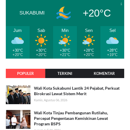
+20°C
SUKABUMI
Jum
Sab
Min
Sen
Sel
+30°C
+30°C
+30°C
+28°C
+28°C
+20°C
+20°C
+21°C
+20°C
+19°C
POPULER
TERKINI
KOMENTAR
Wali Kota Sukabumi Lantik 24 Pejabat, Perkuat
Birokrasi Lewat Sistem Merit
Kamis, Agustus 06, 2026
Wali Kota Tinjau Pembangunan Rutilahu,
Percepat Pengentasan Kemiskinan Lewat
Program BSPS