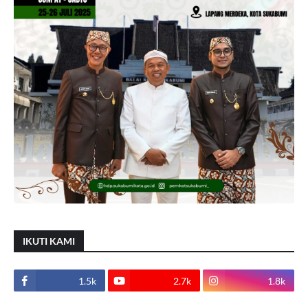
IKUTI KAMI
1.5k
2.7k
1.8k