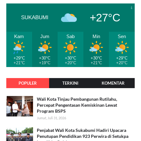
+27°C
SUKABUMI
Kam
Jum
Sab
Min
Sen
+29°C
+30°C
+30°C
+30°C
+29°C
+21°C
+19°C
+20°C
+21°C
+20°C
POPULER
TERKINI
KOMENTAR
Wali Kota Tinjau Pembangunan Rutilahu,
Percepat Pengentasan Kemiskinan Lewat
Program BSPS
Jumat, Juli 31, 2026
Penjabat Wali Kota Sukabumi Hadiri Upacara
Penutupan Pendidikan 923 Perwira di Setukpa