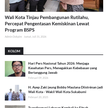
Wali Kota Tinjau Pembangunan Rutilahu,
Percepat Pengentasan Kemiskinan Lewat
Program BSPS
Admin Dokpim
Jumat, Juli 31, 2026
KOLOM
Hari Pers Nasional Tahun 2026: Menjaga
Kesehatan Pers, Menegakkan Kebebasan yang
Bertanggung Jawab
Februari 09, 2026
H. Ayep Zaki jeung Bobby Maulana Diistrénan jadi
Wali Kota - Wakil Wali Kota Sukabumi
Februari 20, 2025
Transformasi Lebaran Kembali ke Fitrah