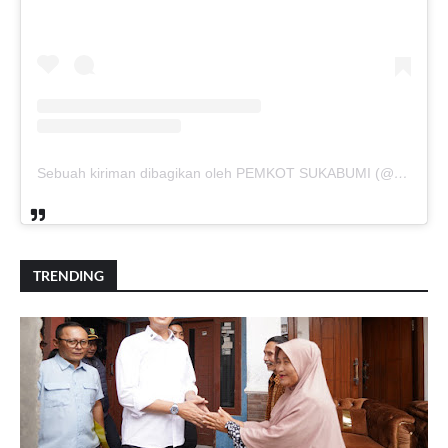
Sebuah kiriman dibagikan oleh PEMKOT SUKABUMI (@pemkotsukabumi_)
TRENDING