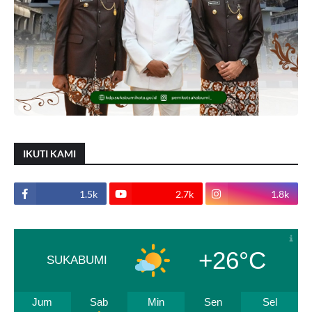
IKUTI KAMI
1.5k
2.7k
1.8k
+26°C
SUKABUMI
Jum
Sab
Min
Sen
Sel