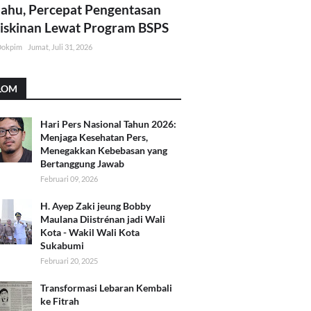
lahu, Percepat Pengentasan
skinan Lewat Program BSPS
Dokpim
Jumat, Juli 31, 2026
LOM
Hari Pers Nasional Tahun 2026:
Menjaga Kesehatan Pers,
Menegakkan Kebebasan yang
Bertanggung Jawab
Februari 09, 2026
H. Ayep Zaki jeung Bobby
Maulana Diistrénan jadi Wali
Kota - Wakil Wali Kota
Sukabumi
Februari 20, 2025
Transformasi Lebaran Kembali
ke Fitrah