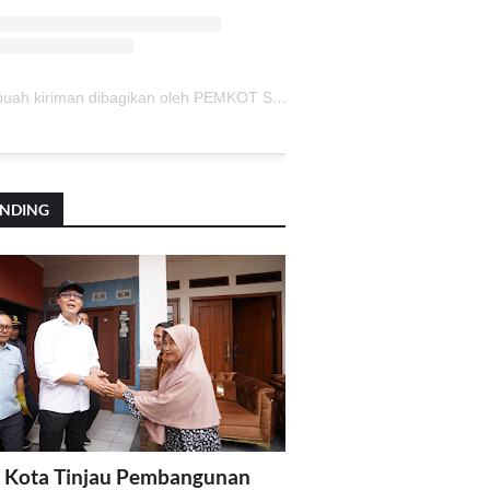
Sebuah kiriman dibagikan oleh PEMKOT SUKABUMI (@pemkotsukabumi_)
ENDING
 Kota Tinjau Pembangunan