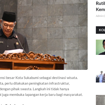
Ruti
Kemi
Admin 
KO
si besar Kota Sukabumi sebagai destinasi wisata.
, perlu dilakukan peningkatan infrastruktur,
 dengan pihak swasta. Langkah ini tidak hanya
i juga membuka lapangan kerja baru bagi masyarakat.