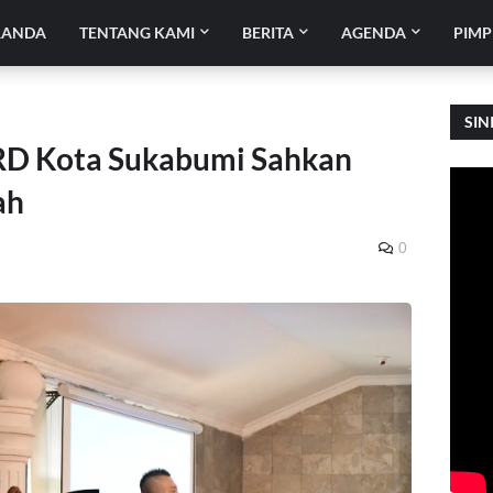
RANDA
TENTANG KAMI
BERITA
AGENDA
PIMP
SIN
RD Kota Sukabumi Sahkan
ah
0