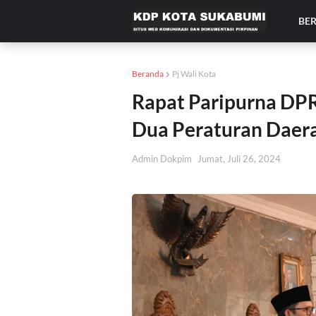
BE
Beranda
Pj Wali Kota
Rapat Paripurna DP
Dua Peraturan Daer
Admin Dokpim
Jumat, Juli 26, 2024