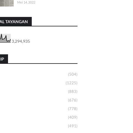
Mei 14, 2022
AL TAYANGAN
3,294,935
IP
(504)
(1225)
(883)
(676)
(778)
(409)
(491)