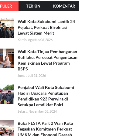
PULER
TERKINI
KOMENTAR
Wali Kota Sukabumi Lantik 24
Pejabat, Perkuat Birokrasi
Lewat Sistem Merit
Kamis, Agustus 06, 2026
Wali Kota Tinjau Pembangunan
Rutilahu, Percepat Pengentasan
Kemiskinan Lewat Program
BSPS
Jumat, Juli 31, 2026
Penjabat Wali Kota Sukabumi
Hadiri Upacara Penutupan
Pendidikan 923 Perwira di
Setukpa Lemdiklat Polri
Selasa, November 05, 2024
Buka FESTA Part 2 Wali Kota
Tegaskan Komitmen Perkuat
UMKM dan Ekonomi Daerah