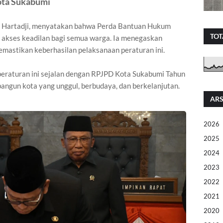
ota Sukabumi
a Hartadji, menyatakan bahwa Perda Bantuan Hukum
TOT
 akses keadilan bagi semua warga. Ia menegaskan
mastikan keberhasilan pelaksanaan peraturan ini.
raturan ini sejalan dengan RPJPD Kota Sukabumi Tahun
ngun kota yang unggul, berbudaya, dan berkelanjutan.
ARS
2026
2025
2024
2023
2022
2021
2020