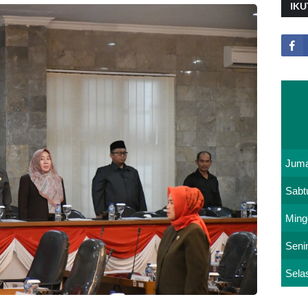
IKU
Juma
Sabt
Ming
Seni
Sela