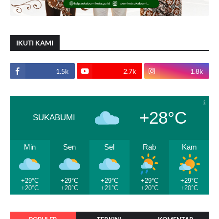
IKUTI KAMI
1.5k
2.7k
1.8k
+28°C
SUKABUMI
Min
Sen
Sel
Rab
Kam
+29°C
+29°C
+29°C
+29°C
+29°C
+20°C
+20°C
+21°C
+20°C
+20°C