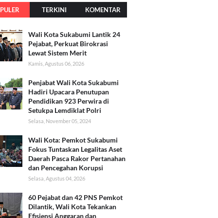
PULER
TERKINI
KOMENTAR
Wali Kota Sukabumi Lantik 24
Pejabat, Perkuat Birokrasi
Lewat Sistem Merit
Kamis, Agustus 06, 2026
Penjabat Wali Kota Sukabumi
Hadiri Upacara Penutupan
Pendidikan 923 Perwira di
Setukpa Lemdiklat Polri
Selasa, November 05, 2024
Wali Kota: Pemkot Sukabumi
Fokus Tuntaskan Legalitas Aset
Daerah Pasca Rakor Pertanahan
dan Pencegahan Korupsi
Selasa, Agustus 04, 2026
60 Pejabat dan 42 PNS Pemkot
Dilantik, Wali Kota Tekankan
Efisiensi Anggaran dan