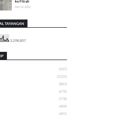
ke Fitrah
Mei 14, 2022
AL TAYANGAN
3,298,807
IP
(507)
(1225)
(883)
(676)
(778)
(409)
(491)