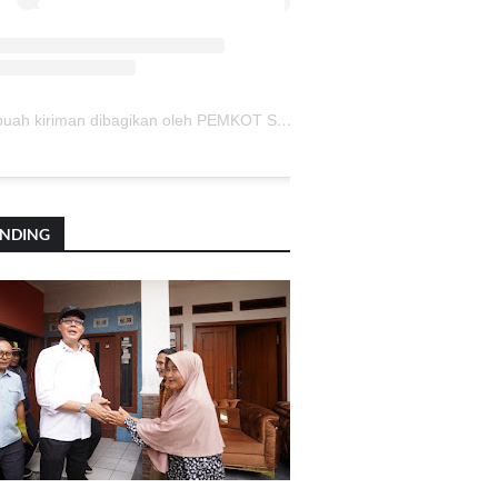
Sebuah kiriman dibagikan oleh PEMKOT SUKABUMI (@pemkotsukabumi_)
ENDING