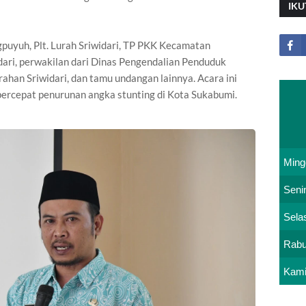
IKU
gpuyuh, Plt. Lurah Sriwidari, TP PKK Kecamatan
ari, perwakilan dari Dinas Pengendalian Penduduk
ahan Sriwidari, dan tamu undangan lainnya. Acara ini
cepat penurunan angka stunting di Kota Sukabumi.
Ming
Seni
Sela
Rab
Kam