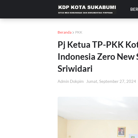
BE
Beranda
PKK
Pj Ketua TP-PKK Kot
Indonesia Zero New 
Sriwidari
Admin Dokpim
Jumat, September 27, 2024