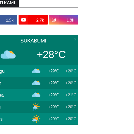
TI KAMI
1.5k
2.7k
1.8k
SUKABUMI
+28°C
gu
+29°C
+20°C
n
+29°C
+20°C
sa
+29°C
+21°C
u
+29°C
+20°C
is
+29°C
+20°C