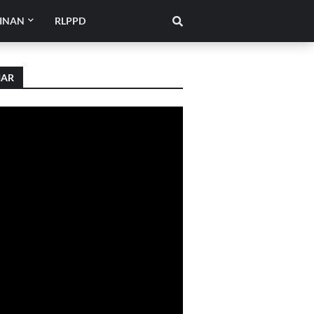
INAN
RLPPD
IAR