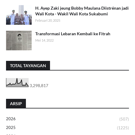
H. Ayep Zaki jeung Bobby Maulana Diistrénan jadi
Wali Kota - Wakil Wali Kota Sukabumi
Februari 20, 2025
Transformasi Lebaran Kembali ke Fitrah
Mei 14, 2022
TOTAL TAYANGAN
3,298,817
ARSIP
2026
(507)
2025
(1225)