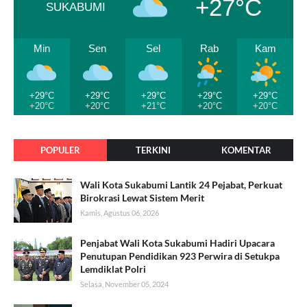
+27°C
SUKABUMI
Min
Sen
Sel
Rab
Kam
+29°C
+29°C
+29°C
+29°C
+29°C
+20°C
+20°C
+21°C
+20°C
+20°C
POPULER
TERKINI
KOMENTAR
Wali Kota Sukabumi Lantik 24 Pejabat, Perkuat
Birokrasi Lewat Sistem Merit
Kamis, Agustus 06, 2026
Penjabat Wali Kota Sukabumi Hadiri Upacara
Penutupan Pendidikan 923 Perwira di Setukpa
Lemdiklat Polri
Selasa, November 05, 2024