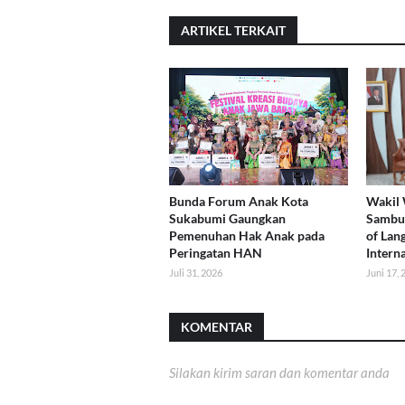
ARTIKEL TERKAIT
Bunda Forum Anak Kota
Wakil 
Sukabumi Gaungkan
Sambut
Pemenuhan Hak Anak pada
of Lan
Peringatan HAN
Intern
Juli 31, 2026
Juni 17,
KOMENTAR
Silakan kirim saran dan komentar anda