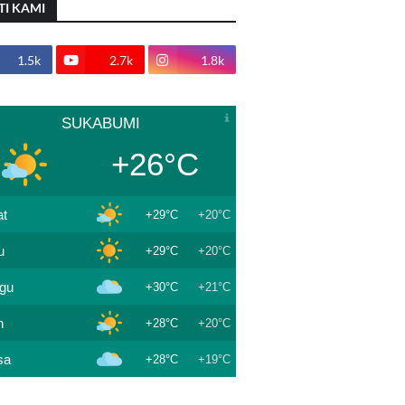
TI KAMI
1.5k
2.7k
1.8k
SUKABUMI
+26°C
t
+29°C
+20°C
u
+29°C
+20°C
gu
+30°C
+21°C
n
+28°C
+20°C
sa
+28°C
+19°C