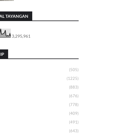
AL TAYANGAN
3,295,961
IP
(505)
(1225)
(883)
(676)
(778)
(409)
(491)
(643)