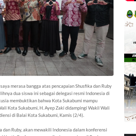
 saya merasa bangga atas pencapaian Shusfika dan Ruby
ihnya dua siswa ini sebagai delegasi resmi Indonesia di
Rusia membuktikan bahwa Kota Sukabumi mampu
Wali Kota Sukabumi, H. Ayep Zaki didampingi Wakil Wali
ensi di Balai Kota Sukabumi, Kamis (2/4).
ka dan Ruby, akan mewakili Indonesia dalam konferensi