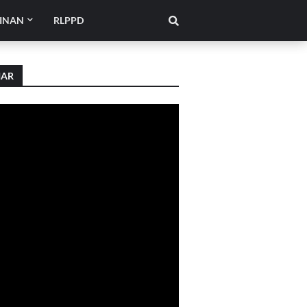
INAN
RLPPD
IAR