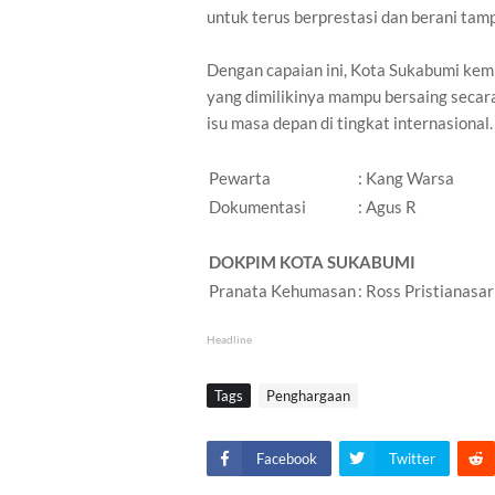
untuk terus berprestasi dan berani tamp
Dengan capaian ini, Kota Sukabumi ke
yang dimilikinya mampu bersaing secara
isu masa depan di tingkat internasional.
Pewarta
: Kang Warsa
Dokumentasi
: Agus R
DOKPIM KOTA SUKABUMI
Pranata Kehumasan
: Ross Pristianasar
Headline
Tags
Penghargaan
Facebook
Twitter