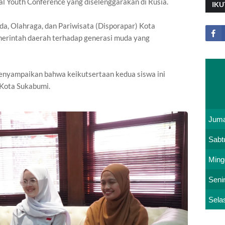
nal Youth Conference yang diselenggarakan di Rusia.
IKU
muda, Olahraga, dan Pariwisata (Disporapar) Kota
erintah daerah terhadap generasi muda yang
nyampaikan bahwa keikutsertaan kedua siswa ini
 Kota Sukabumi.
Juma
Sabt
Ming
Seni
Sela