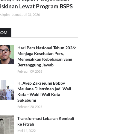
skinan Lewat Program BSPS
Dokpim
Jumat, Juli 31, 2026
LOM
Hari Pers Nasional Tahun 2026:
Menjaga Kesehatan Pers,
Menegakkan Kebebasan yang
Bertanggung Jawab
Februari 09, 2026
H. Ayep Zaki jeung Bobby
Maulana Diistrénan jadi Wali
Kota - Wakil Wali Kota
Sukabumi
Februari 20, 2025
Transformasi Lebaran Kembali
ke Fitrah
Mei 14, 2022