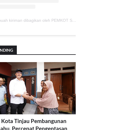
Sebuah kiriman dibagikan oleh PEMKOT SUKABUMI (@pemkotsukabumi_)
ENDING
 Kota Tinjau Pembangunan
lahu, Percepat Pengentasan