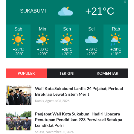
+21°C
SUKABUMI
Sab
Min
Sen
Sel
Rab
+28°C
+30°C
+29°C
+29°C
+29°C
+20°C
+20°C
+20°C
+20°C
+19°C
POPULER
TERKINI
KOMENTAR
Wali Kota Sukabumi Lantik 24 Pejabat, Perkuat
Birokrasi Lewat Sistem Merit
Kamis, Agustus 06, 2026
Penjabat Wali Kota Sukabumi Hadiri Upacara
Penutupan Pendidikan 923 Perwira di Setukpa
Lemdiklat Polri
Selasa, November 05, 2024