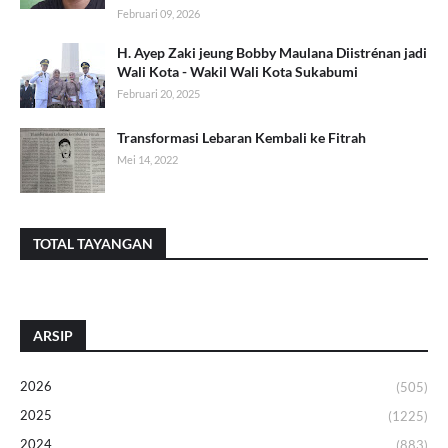
Februari 09, 2026
H. Ayep Zaki jeung Bobby Maulana Diistrénan jadi
Wali Kota - Wakil Wali Kota Sukabumi
Februari 20, 2025
Transformasi Lebaran Kembali ke Fitrah
Mei 14, 2022
TOTAL TAYANGAN
ARSIP
2026
(505)
2025
(1225)
2024
(883)