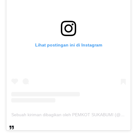
Lihat postingan ini di Instagram
Sebuah kiriman dibagikan oleh PEMKOT SUKABUMI (@pemkotsukabumi_)