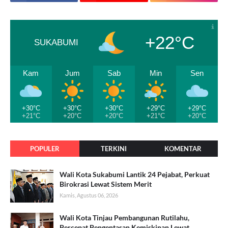
+22°C
SUKABUMI
Kam
Jum
Sab
Min
Sen
+30°C
+30°C
+30°C
+29°C
+29°C
+21°C
+20°C
+20°C
+21°C
+20°C
POPULER
TERKINI
KOMENTAR
Wali Kota Sukabumi Lantik 24 Pejabat, Perkuat
Birokrasi Lewat Sistem Merit
Kamis, Agustus 06, 2026
Wali Kota Tinjau Pembangunan Rutilahu,
Percepat Pengentasan Kemiskinan Lewat