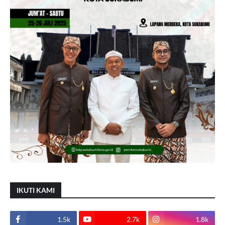
IKUTI KAMI
1.5k
2.7k
1.8k