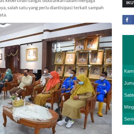
ugas kebersihan sangat dibutuhkan dalam menjaga
IKU
ya, salah satu yang perlu diantisipasi terkait sampah
ata.
Kam
Juma
Sabt
Ming
Seni