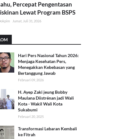
lahu, Percepat Pengentasan
skinan Lewat Program BSPS
Dokpim
Jumat, Juli 31, 2026
LOM
Hari Pers Nasional Tahun 2026:
Menjaga Kesehatan Pers,
Menegakkan Kebebasan yang
Bertanggung Jawab
Februari 09, 2026
H. Ayep Zaki jeung Bobby
Maulana Diistrénan jadi Wali
Kota - Wakil Wali Kota
Sukabumi
Februari 20, 2025
Transformasi Lebaran Kembali
ke Fitrah