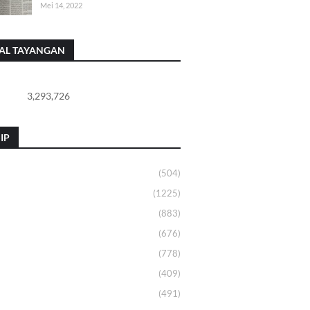
Mei 14, 2022
AL TAYANGAN
3,293,726
IP
(504)
(1225)
(883)
(676)
(778)
(409)
(491)