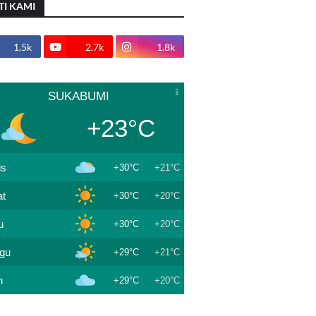
TI KAMI
1.5k
2.7k
1.8k
SUKABUMI
+23°C
is
+30°C
+21°C
t
+30°C
+20°C
u
+30°C
+20°C
gu
+29°C
+21°C
n
+29°C
+20°C