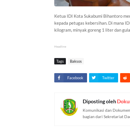
Ketua IDI Kota Sukabumi Bihantoro me
kepada petugas kebersihan. Di mana I
kilogram, minyak goreng 1 liter dan gula
Headline
Tags
Baksos
Facebook
Twitter
Diposting oleh
Doku
Komunikasi dan Dokument
bagian dari Sekretariat D