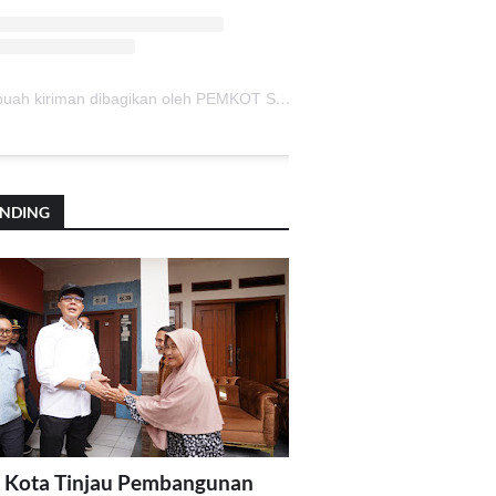
Sebuah kiriman dibagikan oleh PEMKOT SUKABUMI (@pemkotsukabumi_)
ENDING
 Kota Tinjau Pembangunan