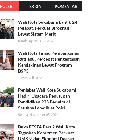
PULER
TERKINI
KOMENTAR
Wali Kota Sukabumi Lantik 24
Pejabat, Perkuat Birokrasi
Lewat Sistem Merit
Kamis, Agustus 06, 2026
Wali Kota Tinjau Pembangunan
Rutilahu, Percepat Pengentasan
Kemiskinan Lewat Program
BSPS
Jumat, Juli 31, 2026
Penjabat Wali Kota Sukabumi
Hadiri Upacara Penutupan
Pendidikan 923 Perwira di
Setukpa Lemdiklat Polri
Selasa, November 05, 2024
Buka FESTA Part 2 Wali Kota
Tegaskan Komitmen Perkuat
UMKM dan Ekonomi Daerah