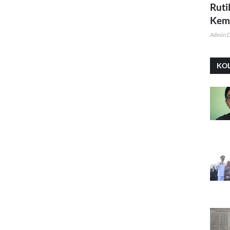
Ruti
Kemi
Admin 
KO