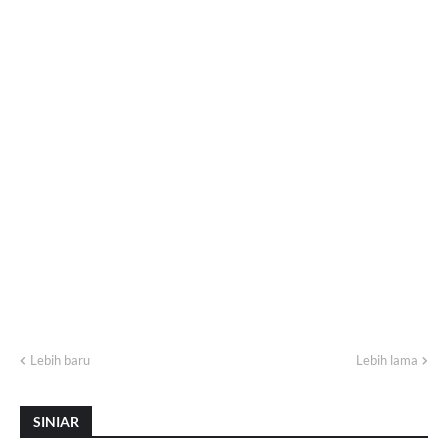
Lebih baru
Lebih lama
SINIAR