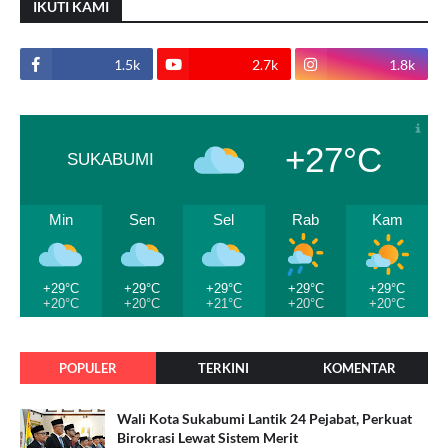
IKUTI KAMI
1.5k
2.7k
1.8k
+27°C
SUKABUMI
Min
Sen
Sel
Rab
Kam
+29°C
+29°C
+29°C
+29°C
+29°C
+20°C
+20°C
+21°C
+20°C
+20°C
POPULER
TERKINI
KOMENTAR
Wali Kota Sukabumi Lantik 24 Pejabat, Perkuat
Birokrasi Lewat Sistem Merit