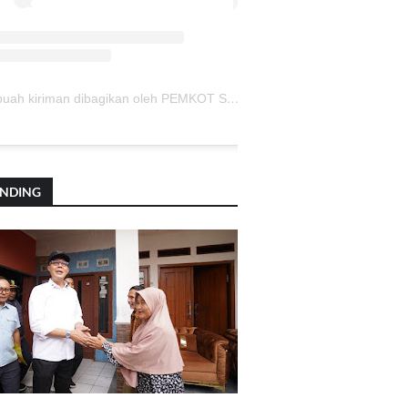
Sebuah kiriman dibagikan oleh PEMKOT SUKABUMI (@pemkotsukabumi_)
ENDING