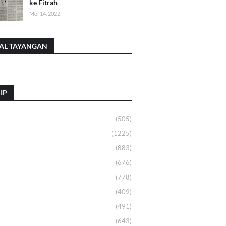
ke Fitrah
Mei 14, 2022
AL TAYANGAN
IP
(505)
(1225)
(883)
(676)
(778)
(409)
(491)
(643)