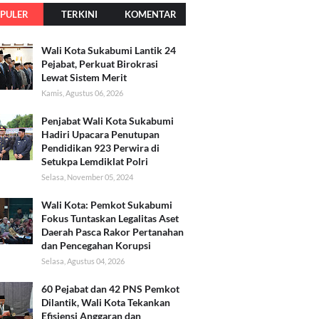
PULER
TERKINI
KOMENTAR
Wali Kota Sukabumi Lantik 24
Pejabat, Perkuat Birokrasi
Lewat Sistem Merit
Kamis, Agustus 06, 2026
Penjabat Wali Kota Sukabumi
Hadiri Upacara Penutupan
Pendidikan 923 Perwira di
Setukpa Lemdiklat Polri
Selasa, November 05, 2024
Wali Kota: Pemkot Sukabumi
Fokus Tuntaskan Legalitas Aset
Daerah Pasca Rakor Pertanahan
dan Pencegahan Korupsi
Selasa, Agustus 04, 2026
60 Pejabat dan 42 PNS Pemkot
Dilantik, Wali Kota Tekankan
Efisiensi Anggaran dan