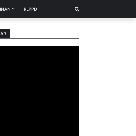
INAN
RLPPD
IAR