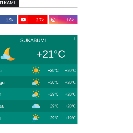
TI KAMI
1.5k
2.7k
1.8k
SUKABUMI
+21°C
u
+28°C
+20°C
gu
+30°C
+20°C
n
+29°C
+20°C
sa
+29°C
+20°C
u
+29°C
+19°C