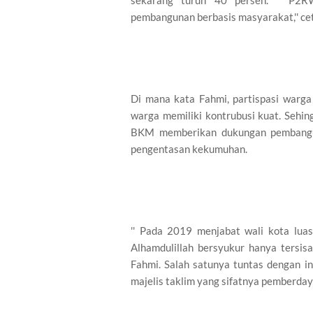
sekarang turun 40 persen. '' P2R
pembangunan berbasis masyarakat,'' cet
Di mana kata Fahmi, partispasi war
warga memiliki kontrubusi kuat. Seh
BKM memberikan dukungan pembangu
pengentasan kekumuhan.
'' Pada 2019 menjabat wali kota lu
Alhamdulillah bersyukur hanya tersisa
Fahmi. Salah satunya tuntas dengan i
majelis taklim yang sifatnya pemberday