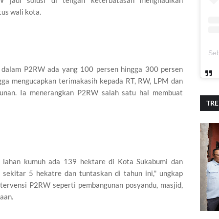
W jadi solusi di tengah keterbatasan menghadikan
us wali kota.
ga dalam P2RW ada yang 100 persen hingga 300 persen
ingga mengucapkan terimakasih kepada RT, RW, LPM dan
nan. Ia menerangkan P2RW salah satu hal membuat
TR
as lahan kumuh ada 139 hektare di Kota Sukabumi dan
 sekitar 5 hekatre dan tuntaskan di tahun ini,'' ungkap
ntervensi P2RW seperti pembangunan posyandu, masjid,
aan.