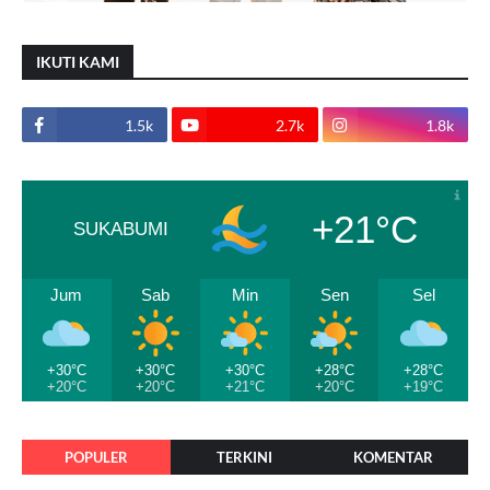
IKUTI KAMI
1.5k
2.7k
1.8k
+21°C
SUKABUMI
Jum
Sab
Min
Sen
Sel
+30°C
+30°C
+30°C
+28°C
+28°C
+20°C
+20°C
+21°C
+20°C
+19°C
POPULER
TERKINI
KOMENTAR