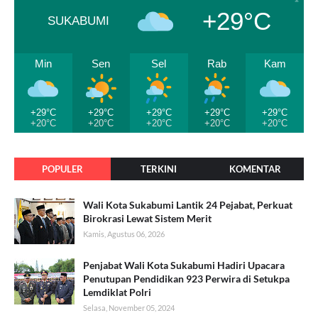
+29°C
SUKABUMI
Min
Sen
Sel
Rab
Kam
+29°C
+29°C
+29°C
+29°C
+29°C
+20°C
+20°C
+20°C
+20°C
+20°C
POPULER
TERKINI
KOMENTAR
Wali Kota Sukabumi Lantik 24 Pejabat, Perkuat
Birokrasi Lewat Sistem Merit
Kamis, Agustus 06, 2026
Penjabat Wali Kota Sukabumi Hadiri Upacara
Penutupan Pendidikan 923 Perwira di Setukpa
Lemdiklat Polri
Selasa, November 05, 2024