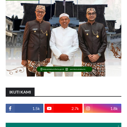
IKUTI KAMI
1.5k
2.7k
1.8k