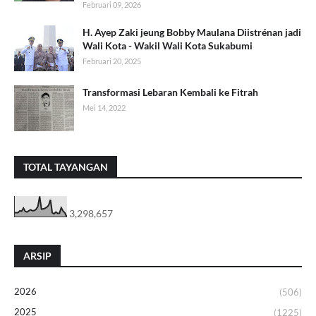
Februari 09, 2026
H. Ayep Zaki jeung Bobby Maulana Diistrénan jadi
Wali Kota - Wakil Wali Kota Sukabumi
Februari 20, 2025
Transformasi Lebaran Kembali ke Fitrah
Mei 14, 2022
TOTAL TAYANGAN
3,298,657
ARSIP
2026
(506)
2025
(1225)