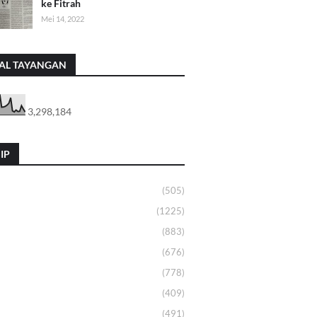
ke Fitrah
Mei 14, 2022
AL TAYANGAN
3,298,184
IP
(505)
(1225)
(883)
(676)
(778)
(409)
(491)