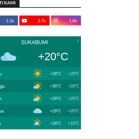
TI KAMI
1.5k
2.7k
1.8k
SUKABUMI
+20°C
u
+28°C
+20°C
gu
+30°C
+20°C
n
+29°C
+20°C
sa
+29°C
+20°C
u
+29°C
+19°C