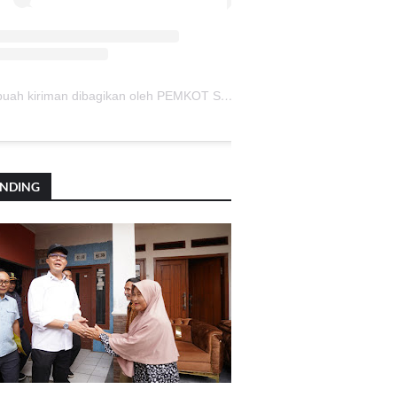
Sebuah kiriman dibagikan oleh PEMKOT SUKABUMI (@pemkotsukabumi_)
ENDING