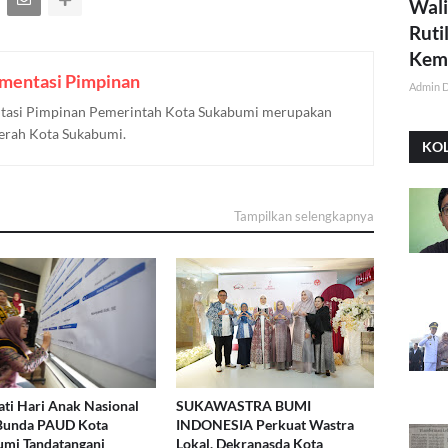
Wali
Ruti
Kemi
mentasi Pimpinan
Admin 
asi Pimpinan Pemerintah Kota Sukabumi merupakan
aerah Kota Sukabumi.
KO
Tampilkan selengkapnya
ati Hari Anak Nasional
SUKAWASTRA BUMI
 Bunda PAUD Kota
INDONESIA Perkuat Wastra
mi Tandatangani
Lokal, Dekranasda Kota