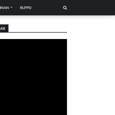
INAN
RLPPD
IAR