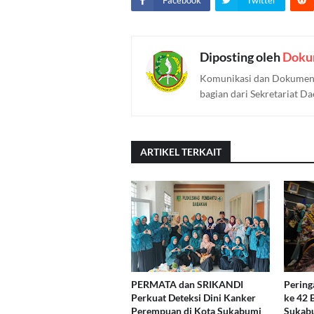
Facebook
Twitter
Diposting oleh
Doku
Komunikasi dan Dokument
bagian dari Sekretariat D
ARTIKEL TERKAIT
PERMATA dan SRIKANDI
Pering
Perkuat Deteksi Dini Kanker
ke 42
Perempuan di Kota Sukabumi
Sukabu