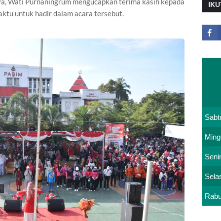
nya, Wati Purnaningrum mengucapkan terima kasih kepada
IKU
ktu untuk hadir dalam acara tersebut.
Sabt
Ming
Seni
Sela
Rab