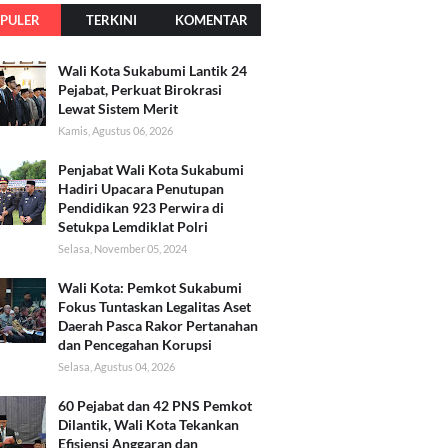
PULER
TERKINI
KOMENTAR
Wali Kota Sukabumi Lantik 24
Pejabat, Perkuat Birokrasi
Lewat Sistem Merit
Kamis, Agustus 06, 2026
Penjabat Wali Kota Sukabumi
Hadiri Upacara Penutupan
Pendidikan 923 Perwira di
Setukpa Lemdiklat Polri
Selasa, November 05, 2024
Wali Kota: Pemkot Sukabumi
Fokus Tuntaskan Legalitas Aset
Daerah Pasca Rakor Pertanahan
dan Pencegahan Korupsi
Selasa, Agustus 04, 2026
60 Pejabat dan 42 PNS Pemkot
Dilantik, Wali Kota Tekankan
Efisiensi Anggaran dan