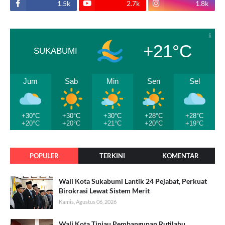
1.5k
2.7k
1.8k
+21°C
SUKABUMI
Jum
Sab
Min
Sen
Sel
+30°C
+30°C
+30°C
+28°C
+28°C
+20°C
+20°C
+21°C
+20°C
+19°C
POPULER
TERKINI
KOMENTAR
Wali Kota Sukabumi Lantik 24 Pejabat, Perkuat
Birokrasi Lewat Sistem Merit
Kamis, Agustus 06, 2026
Wali Kota Tinjau Pembangunan Rutilahu,