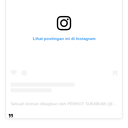
Lihat postingan ini di Instagram
Sebuah kiriman dibagikan oleh PEMKOT SUKABUMI (@pemkotsukabumi_)