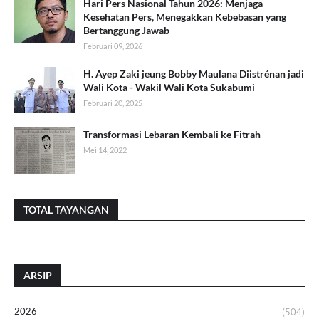
Hari Pers Nasional Tahun 2026: Menjaga
Kesehatan Pers, Menegakkan Kebebasan yang
Bertanggung Jawab
Februari 09, 2026
H. Ayep Zaki jeung Bobby Maulana Diistrénan jadi
Wali Kota - Wakil Wali Kota Sukabumi
Februari 20, 2025
Transformasi Lebaran Kembali ke Fitrah
Mei 14, 2022
TOTAL TAYANGAN
ARSIP
2026
(504)