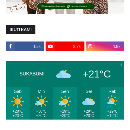
IKUTI KAMI
1.5k
2.7k
1.8k
+21°C
SUKABUMI
Sab
Min
Sen
Sel
Rab
+28°C
+30°C
+29°C
+29°C
+29°C
+20°C
+20°C
+20°C
+20°C
+19°C