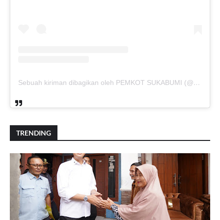
Sebuah kiriman dibagikan oleh PEMKOT SUKABUMI (@pemkotsukabumi_)
TRENDING