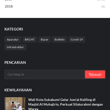
2018
(4)
KATEGORI
Aparatur
BKCHT
Bazar
Bulletin
Covid-19
Infrastruktur
PENCARIAN
KEWILAYAHAN
Wali Kota Sukabumi Gelar Jum’at Keliling di
Masjid Al Muhajirin, Perkuat Silaturahmi dengan
Warga