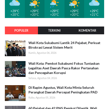
+29°C
+29°C
+29°C
+29°C
+29°C
+20°C
+20°C
+20°C
+20°C
+21°C
POPULER
TERKINI
KOMENTAR
Wali Kota Sukabumi Lantik 24 Pejabat, Perkuat
Birokrasi Lewat Sistem Merit
Kamis, Agustus 06, 2026
Wali Kota: Pemkot Sukabumi Fokus Tuntaskan
Legalitas Aset Daerah Pasca Rakor Pertanahan
dan Pencegahan Korupsi
Selasa, Agustus 04, 2026
Di Rapim Agustus, Wali Kota Minta Seluruh
Perangkat Daerah Percepat Peningkatan PAD
Rabu, Agustus 05, 2026
60 Pejabat dan 42 PNS Pemkot Dilantik, Wali