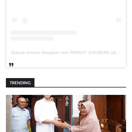
Sebuah kiriman dibagikan oleh PEMKOT SUKABUMI (@pemkotsukabumi_)
TRENDING