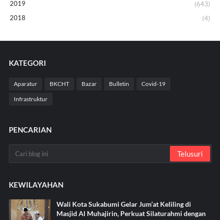
2019
(643)
2018
(4)
KATEGORI
Aparatur
BKCHT
Bazar
Bulletin
Covid-19
Infrastruktur
PENCARIAN
KEWILAYAHAN
Wali Kota Sukabumi Gelar Jum’at Keliling di
Masjid Al Muhajirin, Perkuat Silaturahmi dengan