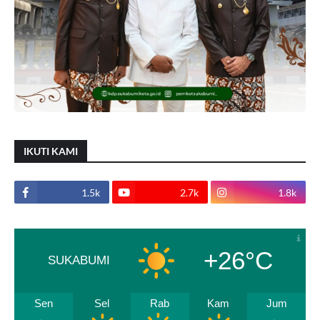
IKUTI KAMI
1.5k
2.7k
1.8k
+26°C
SUKABUMI
Sen
Sel
Rab
Kam
Jum