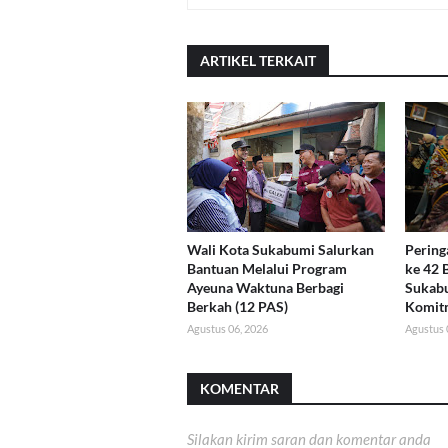
ARTIKEL TERKAIT
Wali Kota Sukabumi Salurkan
Pering
Bantuan Melalui Program
ke 42
Ayeuna Waktuna Berbagi
Sukabu
Berkah (12 PAS)
Komit
Agustus 06, 2026
Agustus 
KOMENTAR
Silakan kirim saran dan komentar anda