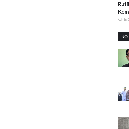
Ruti
Kemi
Admin 
KO