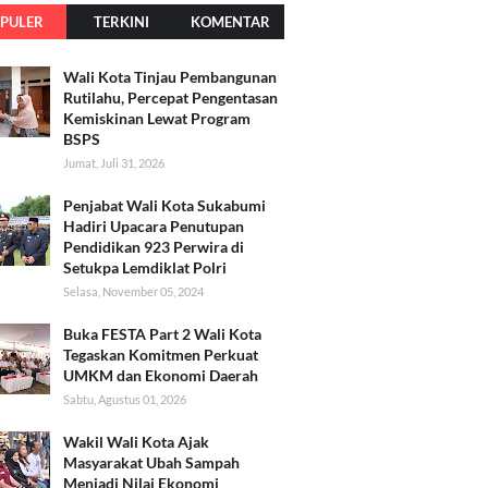
PULER
TERKINI
KOMENTAR
Wali Kota Tinjau Pembangunan
Rutilahu, Percepat Pengentasan
Kemiskinan Lewat Program
BSPS
Jumat, Juli 31, 2026
Penjabat Wali Kota Sukabumi
Hadiri Upacara Penutupan
Pendidikan 923 Perwira di
Setukpa Lemdiklat Polri
Selasa, November 05, 2024
Buka FESTA Part 2 Wali Kota
Tegaskan Komitmen Perkuat
UMKM dan Ekonomi Daerah
Sabtu, Agustus 01, 2026
Wakil Wali Kota Ajak
Masyarakat Ubah Sampah
Menjadi Nilai Ekonomi