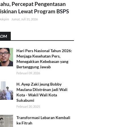
lahu, Percepat Pengentasan
skinan Lewat Program BSPS
Dokpim
Jumat, Juli 31, 2026
LOM
Hari Pers Nasional Tahun 2026:
Menjaga Kesehatan Pers,
Menegakkan Kebebasan yang
Bertanggung Jawab
Februari 09, 2026
H. Ayep Zaki jeung Bobby
Maulana Diistrénan jadi Wali
Kota - Wakil Wali Kota
Sukabumi
Februari 20, 2025
Transformasi Lebaran Kembali
ke Fitrah