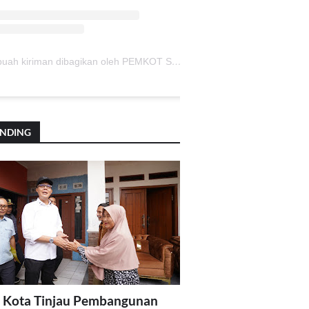
Sebuah kiriman dibagikan oleh PEMKOT SUKABUMI (@pemkotsukabumi_)
ENDING
 Kota Tinjau Pembangunan