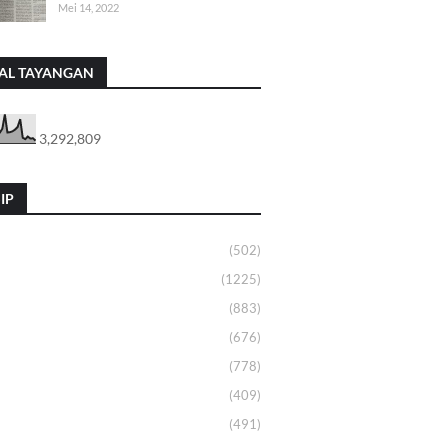
Mei 14, 2022
AL TAYANGAN
3,292,809
IP
(502)
(1225)
(883)
(676)
(778)
(409)
(491)