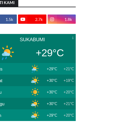
TI KAMI
1.5k
2.7k
1.8k
SUKABUMI
+29°C
is
+29°C
+21°C
t
+30°C
+19°C
u
+30°C
+20°C
gu
+30°C
+21°C
n
+29°C
+20°C