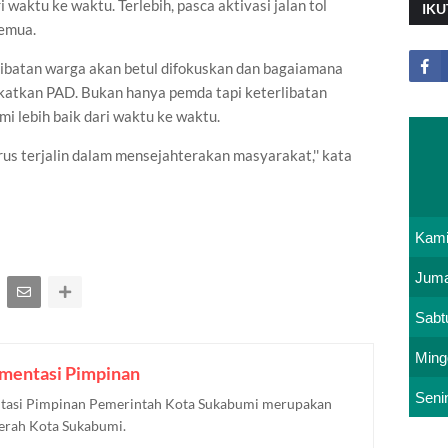
aktu ke waktu. Terlebih, pasca aktivasi jalan tol
IKU
semua.
elibatan warga akan betul difokuskan dan bagaiamana
katkan PAD. Bukan hanya pemda tapi keterlibatan
 lebih baik dari waktu ke waktu.
rus terjalin dalam mensejahterakan masyarakat,'' kata
Kam
Juma
Sabt
Ming
mentasi Pimpinan
Seni
asi Pimpinan Pemerintah Kota Sukabumi merupakan
aerah Kota Sukabumi.