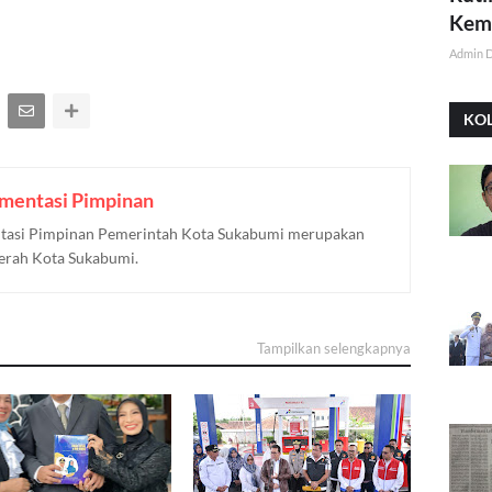
Kemi
Admin 
KO
mentasi Pimpinan
asi Pimpinan Pemerintah Kota Sukabumi merupakan
aerah Kota Sukabumi.
Tampilkan selengkapnya