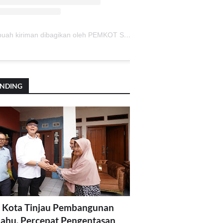
Sebuah kiriman dibagikan oleh PEMKOT SUKABUMI (@pemkotsukabumi_)
ENDING
 Kota Tinjau Pembangunan
lahu, Percepat Pengentasan