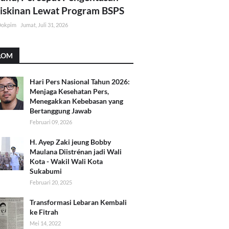
skinan Lewat Program BSPS
Dokpim
Jumat, Juli 31, 2026
LOM
Hari Pers Nasional Tahun 2026:
Menjaga Kesehatan Pers,
Menegakkan Kebebasan yang
Bertanggung Jawab
Februari 09, 2026
H. Ayep Zaki jeung Bobby
Maulana Diistrénan jadi Wali
Kota - Wakil Wali Kota
Sukabumi
Februari 20, 2025
Transformasi Lebaran Kembali
ke Fitrah
Mei 14, 2022