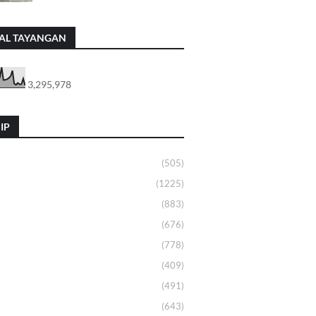
AL TAYANGAN
3,295,978
IP
(505)
(1225)
(883)
(676)
(778)
(409)
(491)
(643)