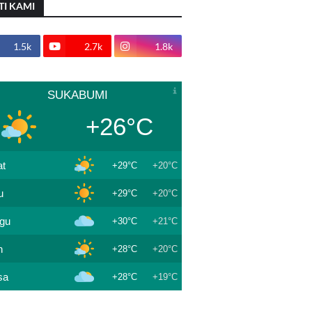
TI KAMI
1.5k
2.7k
1.8k
SUKABUMI
+26°C
t
+29°C
+20°C
u
+29°C
+20°C
gu
+30°C
+21°C
n
+28°C
+20°C
sa
+28°C
+19°C