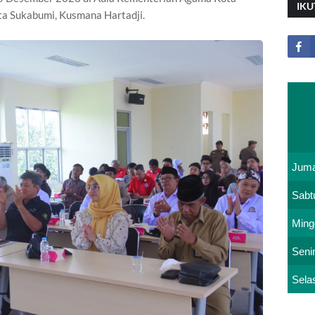
IKU
ta Sukabumi, Kusmana Hartadji.
Juma
Sabt
Ming
Seni
Sela