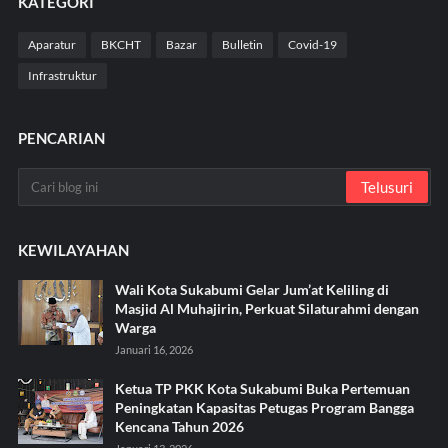
KATEGORI
Aparatur
BKCHT
Bazar
Bulletin
Covid-19
Infrastruktur
PENCARIAN
KEWILAYAHAN
Wali Kota Sukabumi Gelar Jum’at Keliling di
Masjid Al Muhajirin, Perkuat Silaturahmi dengan
Warga
Januari 16, 2026
Ketua TP PKK Kota Sukabumi Buka Pertemuan
Peningkatan Kapasitas Petugas Program Bangga
Kencana Tahun 2026