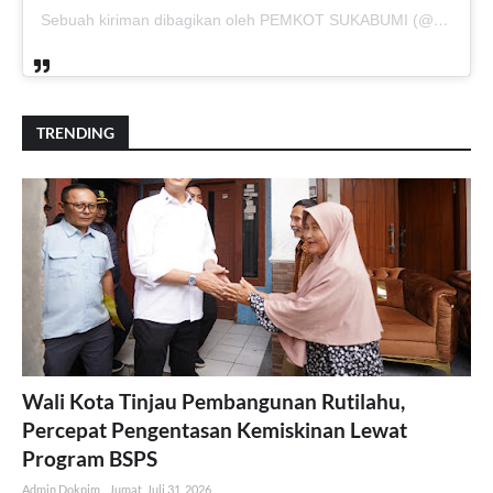
Sebuah kiriman dibagikan oleh PEMKOT SUKABUMI (@pemkotsukabumi_)
TRENDING
Wali Kota Tinjau Pembangunan Rutilahu,
Percepat Pengentasan Kemiskinan Lewat
Program BSPS
Admin Dokpim
Jumat, Juli 31, 2026