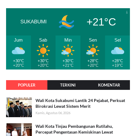
+21°C
SUKABUMI
Jum
Sab
Min
Sen
Sel
+30°C
+30°C
+30°C
+28°C
+28°C
+20°C
+20°C
+21°C
+20°C
+19°C
POPULER
TERKINI
KOMENTAR
Wali Kota Sukabumi Lantik 24 Pejabat, Perkuat
Birokrasi Lewat Sistem Merit
Kamis, Agustus 06, 2026
Wali Kota Tinjau Pembangunan Rutilahu,
Percepat Pengentasan Kemiskinan Lewat