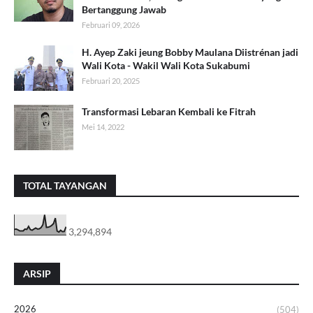
Bertanggung Jawab
Februari 09, 2026
H. Ayep Zaki jeung Bobby Maulana Diistrénan jadi
Wali Kota - Wakil Wali Kota Sukabumi
Februari 20, 2025
Transformasi Lebaran Kembali ke Fitrah
Mei 14, 2022
TOTAL TAYANGAN
3,294,894
ARSIP
2026
(504)