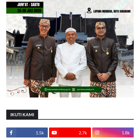
IKUTI KAMI
1.5k
2.7k
1.8k