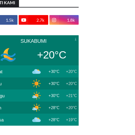
TI KAMI
1.5k
2.7k
1.8k
SUKABUMI
+20°C
t
+30°C
+20°C
u
+30°C
+20°C
gu
+30°C
+21°C
n
+28°C
+20°C
sa
+28°C
+19°C