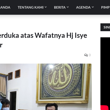
RANDA
TENTANG KAMI
BERITA
AGENDA
PIMP
SIN
duka atas Wafatnya Hj Isye
r
0