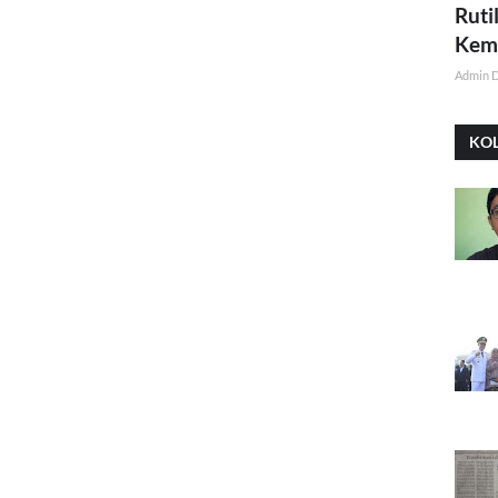
Ruti
Kemi
Admin 
KO