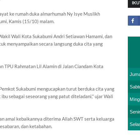
IKU
ayat ke rumah duka almarhumah Ny Isye Muslikh
umi, Kamis (15/10) malam.
Wakil Wali Kota Sukabumi Andri Setiawan Hamami, dan
uk menyampaikan secara langsung duka cita yang
 TPU Rahmatan Lil Alamin di Jalan Ciandam Kota
Juma
Sabt
an Pemkot Sukabumi mengucapkan turut berduka cita yang
bu sebagai seseorang yang patut diteladani,'' ujar Wali
Ming
Seni
n amal kebaikannya diterima Allah SWT serta keluarga
Sela
kesabaran, dan ketabahan.