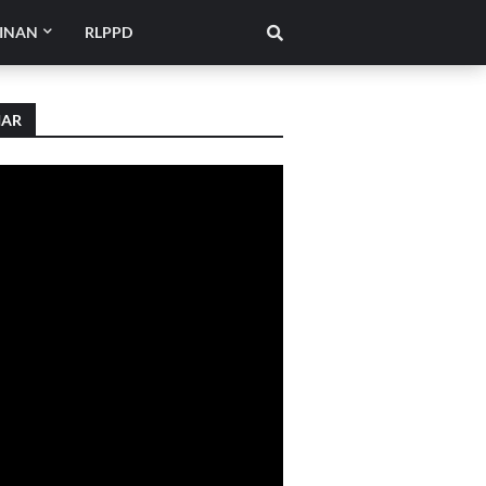
INAN
RLPPD
IAR