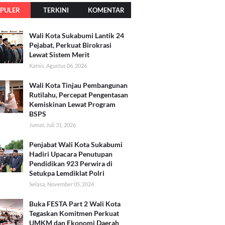
PULER
TERKINI
KOMENTAR
Wali Kota Sukabumi Lantik 24
Pejabat, Perkuat Birokrasi
Lewat Sistem Merit
Kamis, Agustus 06, 2026
Wali Kota Tinjau Pembangunan
Rutilahu, Percepat Pengentasan
Kemiskinan Lewat Program
BSPS
Jumat, Juli 31, 2026
Penjabat Wali Kota Sukabumi
Hadiri Upacara Penutupan
Pendidikan 923 Perwira di
Setukpa Lemdiklat Polri
Selasa, November 05, 2024
Buka FESTA Part 2 Wali Kota
Tegaskan Komitmen Perkuat
UMKM dan Ekonomi Daerah