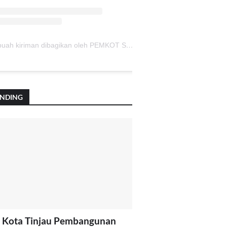
Sebuah kiriman dibagikan oleh PEMKOT SUKABUMI (@pemkotsukabumi_)
ENDING
 Kota Tinjau Pembangunan