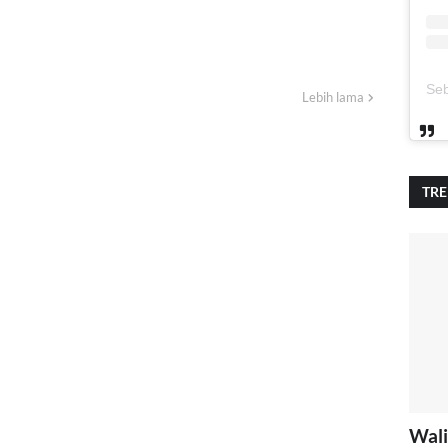
Lebih lama
TR
Wali