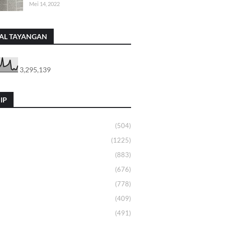
Mei 14, 2022
AL TAYANGAN
3,295,139
IP
(504)
(1225)
(883)
(676)
(778)
(409)
(491)