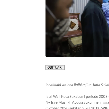
OBITUARI
Innalillahi wainna ilaihi rajiun. Kota Suk
Istri Wali Kota Sukabumi periode 200
Ny Isye Muslikh Abdussyukur meningga
Oktober 2020 sekitar pukul 18.00 WIB