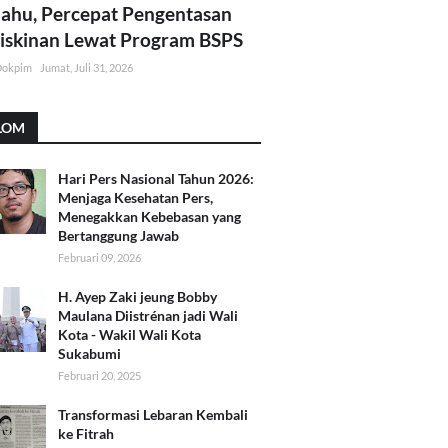
lahu, Percepat Pengentasan
skinan Lewat Program BSPS
Dokpim
Jumat, Juli 31, 2026
LOM
Hari Pers Nasional Tahun 2026:
Menjaga Kesehatan Pers,
Menegakkan Kebebasan yang
Bertanggung Jawab
Februari 09, 2026
H. Ayep Zaki jeung Bobby
Maulana Diistrénan jadi Wali
Kota - Wakil Wali Kota
Sukabumi
Februari 20, 2025
Transformasi Lebaran Kembali
ke Fitrah